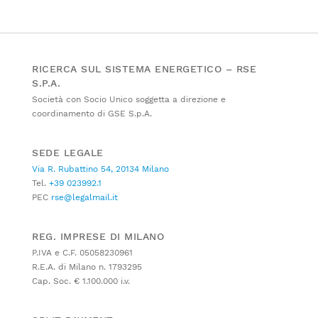
RICERCA SUL SISTEMA ENERGETICO – RSE
S.P.A.
Società con Socio Unico soggetta a direzione e
coordinamento di GSE S.p.A.
SEDE LEGALE
Via R. Rubattino 54, 20134 Milano
Tel.
+39 023992.1
PEC
rse@legalmail.it
REG. IMPRESE DI MILANO
P.IVA e C.F. 05058230961
R.E.A. di Milano n. 1793295
Cap. Soc. € 1.100.000 i.v.