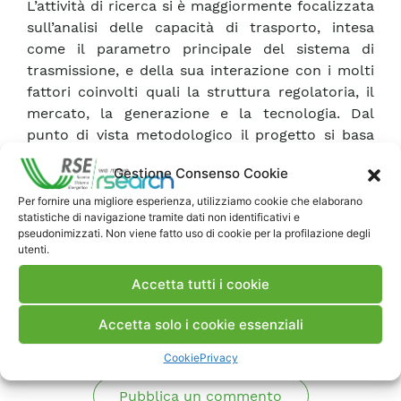
L’attività di ricerca si è maggiormente focalizzata
sull’analisi delle capacità di trasporto, intesa
come il parametro principale del sistema di
trasmissione, e della sua interazione con i molti
fattori coinvolti quali la struttura regolatoria, il
mercato, la generazione e la tecnologia. Dal
punto di vista metodologico il progetto si basa
prevalentemente sullo sviluppo e l’applicazione
Gestione Consenso Cookie
delle tecniche di simulazione tipiche della
“Power System Analysis”.
Per fornire una migliore esperienza, utilizziamo cookie che elaborano
statistiche di navigazione tramite dati non identificativi e
pseudonimizzati. Non viene fatto uso di cookie per la profilazione degli
utenti.
Scarica Rapporto
Accetta tutti i cookie
Commenti
Accetta solo i cookie essenziali
Cookie
Privacy
Pubblica un commento