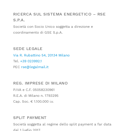
RICERCA SUL SISTEMA ENERGETICO – RSE
S.P.A.
Società con Socio Unico soggetta a direzione e
coordinamento di GSE S.p.A.
SEDE LEGALE
Via R. Rubattino 54, 20134 Milano
Tel.
+39 023992.1
PEC
rse@legalmail.it
REG. IMPRESE DI MILANO
P.IVA e C.F. 05058230961
R.E.A. di Milano n. 1793295
Cap. Soc. € 1.100.000 i.v.
SPLIT PAYMENT
Società soggetta al regime dello split payment a far data
dal 1 luglio 2017.