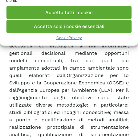
utenti.
adottare per minimizzare l’utilizzo delle risorse
naturali e/o per migliorare le proprie
Accetta tutti i cookie
“performance” ambientali. Le interazioni tra
Sistema Elettrico ed Ambiente possono essere
Accetta solo i cookie essenziali
analizzate adottando il principio di causa effetto.
Cookie
Privacy
L’analisi di tali relazioni causali sono rese più
accessibili ed intelligibili ai fini informativi,
gestionali, decisionali mediante opportuni
modelli concettuali, tra cui quelli più
ampiamente adottati in campo ambientale sono
quelli elaborati dall’Organizzazione per lo
Sviluppo e la Cooperazione Economica (OCSE) e
dall’Agenzia Europea per l’Ambiente (EEA). Per il
raggiungimento degli obiettivi sono state
utilizzate diverse metodologie; in particolare:
studi bibliografici ed indagini conoscitive; messa
a punto e qualificazione di metodi analitici;
realizzazione prototipale di strumentazione
analitica; qualificazione di strumentazione