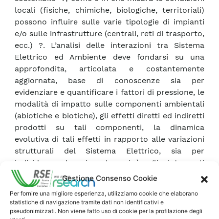
locali (fisiche, chimiche, biologiche, territoriali)
possono influire sulle varie tipologie di impianti
e/o sulle infrastrutture (centrali, reti di trasporto,
ecc.) ?. L’analisi delle interazioni tra Sistema
Elettrico ed Ambiente deve fondarsi su una
approfondita, articolata e costantemente
aggiornata, base di conoscenze sia per
evidenziare e quantificare i fattori di pressione, le
modalità di impatto sulle componenti ambientali
(abiotiche e biotiche), gli effetti diretti ed indiretti
prodotti su tali componenti, la dinamica
evolutiva di tali effetti in rapporto alle variazioni
strutturali del Sistema Elettrico, sia per
individuare le risposte, cioè gli interventi
strutturali correttivi che è necessario introdurre
Gestione Consenso Cookie
nel Sistema Elettrico in risposta agli impatti
Per fornire una migliore esperienza, utilizziamo cookie che elaborano
determinati sull’ambiente nonché le regole e le
statistiche di navigazione tramite dati non identificativi e
norme di gestione che il Sistema Elettrico deve
pseudonimizzati. Non viene fatto uso di cookie per la profilazione degli