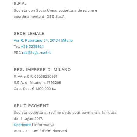
S.P.A.
Società con Socio Unico soggetta a direzione e
coordinamento di GSE S.p.A.
SEDE LEGALE
Via R. Rubattino 54, 20134 Milano
Tel.
+39 023992.1
PEC
rse@legalmail.it
REG. IMPRESE DI MILANO
P.IVA e C.F. 05058230961
R.E.A. di Milano n. 1793295
Cap. Soc. € 1.100.000 i.v.
SPLIT PAYMENT
Società soggetta al regime dello split payment a far data
dal 1 luglio 2017.
Scaricare
l’informativa
© 2020 - Tutti i diritti riservati