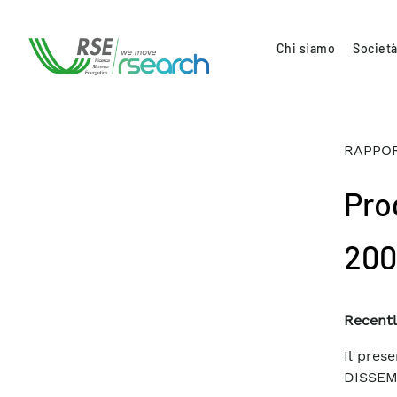
Chi siamo
Società
RAPPOR
Pro
20
Recentl
Il pres
DISSEMI