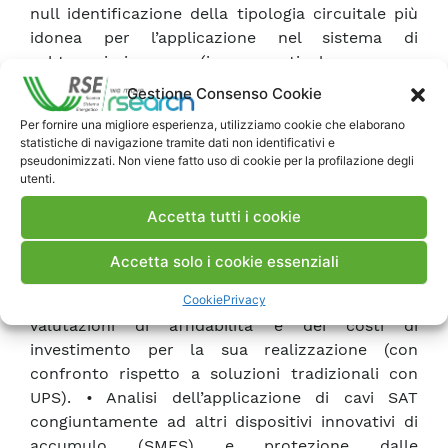
null identificazione della tipologia circuitale più
idonea per l’applicazione nel sistema di
subtrasmissione (in particolare per
l’alimentazione di grossi centri urbani), scartando
Gestione Consenso Cookie
ipotesi di trasformazione di intere isole AT da c.a.
Per fornire una migliore esperienza, utilizziamo cookie che elaborano
a c.c. qualora siano presenti diverse cabine
statistiche di navigazione tramite dati non identificativi e
primarie AT/MT; null metodologia per la
pseudonimizzati. Non viene fatto uso di cookie per la profilazione degli
utenti.
valutazione dell’impatto armonico di tali impianti
nel sistema di subtrasmissione AT ; null
Accetta tutti i cookie
procedura per il calcolo delle prestazioni delle
stazioni di conversione.
Accetta solo i cookie essenziali
4 • Analisi degli schemi circuitali possibili per la
Cookie
Privacy
rete BT in corrente continua ad alta qualità, con
valutazioni di affidabilità e dei costi di
investimento per la sua realizzazione (con
confronto rispetto a soluzioni tradizionali con
UPS). • Analisi dell’applicazione di cavi SAT
congiuntamente ad altri dispositivi innovativi di
accumulo (SMES) e protezione dalle