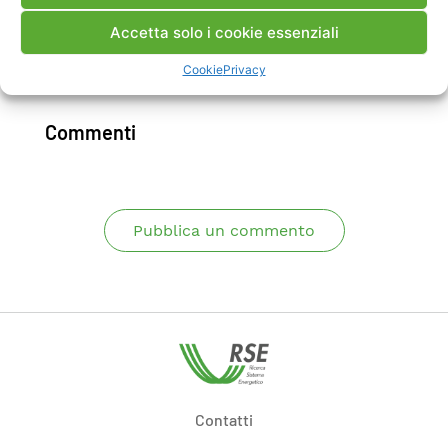
approfondimento e sviluppo (Cap. 6).
Accetta solo i cookie essenziali
Cookie
Privacy
Scarica Rapporto
Commenti
Pubblica un commento
Contatti