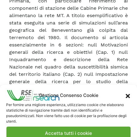
Primaria, con particolare riferimento ai
componenti di stazione delle Cabine Primarie che
alimentano la rete MT. A titolo esemplificativo è
stata eseguita una serie di simulazioni sull’area
geografica del Beneventano già colpita dal
terremoto del 1980. Il documento si articola
essenzialmente in 6 sezioni: null Motivazioni
generali della ricerca e obiettivi (Cap. 1) null
Inquadramento e descrizione della Rete
Nazionale nel quadro della suscettibilità sismica
del territorio italiano (Cap. 2) null Impostazione
generale della ricerca per lo studio della
vulnerabilità sismica della Rete (Cap. 3) null
Gestione Consenso Cookie
Impostazione metodologica della simulazione
dell’evento sismico e descrizione del codice di
Per fornire una migliore esperienza, utilizziamo cookie che elaborano
statistiche di navigazione tramite dati non identificativi e
calcolo utilizzato (Cap. 4) null Simulazione
pseudonimizzati. Non viene fatto uso di cookie per la profilazione degli
dell’evento sismico nell’area di interesse:
utenti.
impostazione e risultati (Cap. 5) null Valutazione
critica della ricerca, conclusioni e prospettive di
Accetta tutti i cookie