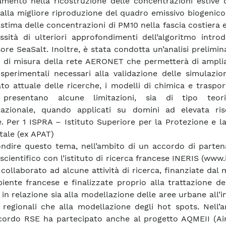
amento nella ricostruzione delle concentrazioni estive 
alla migliore riproduzione del quadro emissivo biogenic
astima delle concentrazioni di PM10 nella fascia costiera 
ssità di ulteriori approfondimenti dell’algoritmo intro
ore SeaSalt. Inoltre, è stata condotta un’analisi prelimin
i di misura della rete AERONET che permetterà di amplia
 sperimentali necessari alla validazione delle simulazi
ato attuale delle ricerche, i modelli di chimica e traspor
presentano alcune limitazioni, sia di tipo teor
azionale, quando applicati su domini ad elevata ris
e. Per 1 ISPRA – Istituto Superiore per la Protezione e l
ale (ex APAT)
ndire questo tema, nell’ambito di un accordo di partena
cientifico con l’istituto di ricerca francese INERIS (www.in
collaborato ad alcune attività di ricerca, finanziate dal 
biente francese e finalizzate proprio alla trattazione de
 in relazione sia alla modellazione delle aree urbane all’i
 regionali che alla modellazione degli hot spots. Nell’
cordo RSE ha partecipato anche al progetto AQMEII (Air