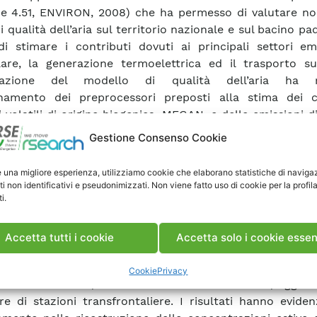
ne 4.51, ENVIRON, 2008) che ha permesso di valutare non
di qualità dell’aria sul territorio nazionale e sul bacino p
i stimare i contributi dovuti ai principali settori emi
lare, la generazione termoelettrica ed il trasporto su
icazione del modello di qualità dell’aria ha ri
ornamento dei preprocessori preposti alla stima dei 
i volatili di origine biogenica, MEGAN, e delle emissioni d
 SeaSalt. In particolare, l’aggiornamento del codice 
Gestione Consenso Cookie
so una migliore ricostruzione delle emissioni bi
rie al calcolo delle concentrazioni degli inquinanti se
e una migliore esperienza, utilizziamo cookie che elaborano statistiche di naviga
 nel processore SeaSalt è stato implementato un 
ti non identificativi e pseudonimizzati. Non viene fatto uso di cookie per la profil
i.
tmo per la parametrizzazione delle emissioni dalla 
ti, che contribuiscono alle concentrazioni di aerosol in p
osta. Attraverso l’applicazione del modello CAMx è stato 
Accetta tutti i cookie
Accetta solo i cookie essen
re i valori di concentrazione di diversi inquinanti sul
io italiano per l’anno 2005. La validazione dei dati ottenut
Cookie
Privacy
a su un dataset, relativo all’anno di riferimento, aggio
re di stazioni transfrontaliere. I risultati hanno evide