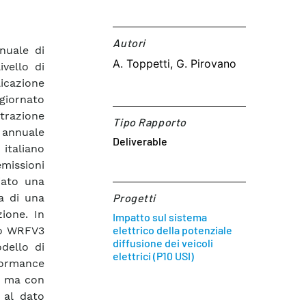
Autori​
nnuale di
A. Toppetti, G. Pirovano
vello di
licazione
giornato
etrazione
Tipo Rapporto
e annuale
Deliverable
 italiano
emissioni
iato una
a di una
Progetti
zione. In
Impatto sul sistema
elettrico della potenziale
ico WRFV3
diffusione dei veicoli
dello di
elettrici (P10 USI)
formance
o ma con
 al dato