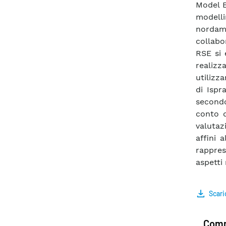
Model E
modelli
nordam
collabo
RSE si 
realizz
utilizz
di Ispr
second
conto d
valutaz
affini 
rappre
aspetti
Scari
Comm