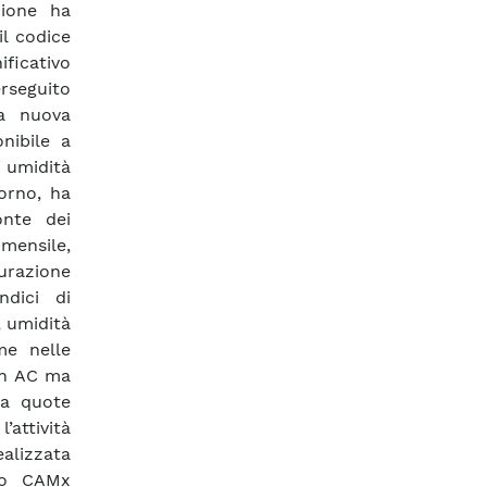
zione ha
il codice
ficativo
erseguito
la nuova
nibile a
i umidità
torno, ha
onte dei
 mensile,
gurazione
ndici di
, umidità
me nelle
ion AC ma
 a quote
attività
alizzata
rto CAMx