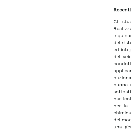
Recentl
Gli stu
Realizz
inquina
del si
ed inte
del vei
condott
applica
nazion
buona r
sottost
partico
per la 
chimica
del mod
una gen