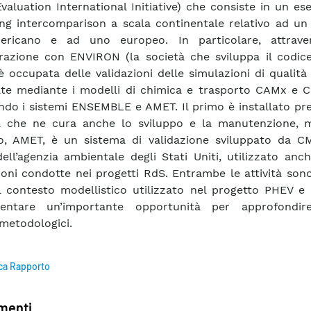
valuation International Initiative) che consiste in un ese
ng intercomparison a scala continentale relativo ad un
ericano e ad uno europeo. In particolare, attrav
razione con ENVIRON (la società che sviluppa il codic
è occupata delle validazioni delle simulazioni di qualità d
ate mediante i modelli di chimica e trasporto CAMx e 
ando i sistemi ENSEMBLE e AMET. Il primo è installato p
a che ne cura anche lo sviluppo e la manutenzione, m
o, AMET, è un sistema di validazione sviluppato da C
ell’agenzia ambientale degli Stati Uniti, utilizzato anc
ioni condotte nei progetti RdS. Entrambe le attività sono
al contesto modellistico utilizzato nel progetto PHEV e
sentare un’importante opportunità per approfondir
 metodologici.
ca Rapporto
enti