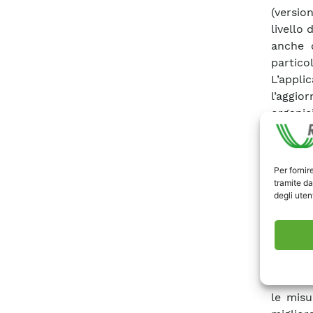
(versio
livello 
anche d
partico
L’appl
l’aggi
organic
marini,
permes
necessa
Per fornir
mentre
tramite da
degli utent
algori
frangen
della c
calcola
territor
condott
le misu