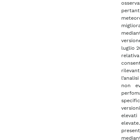
osserva
pertant
meteoro
miglior
median
version
luglio 
relativ
consen
rilevan
l’anali
non evi
perfoma
specifi
version
elevat
elevate
present
median