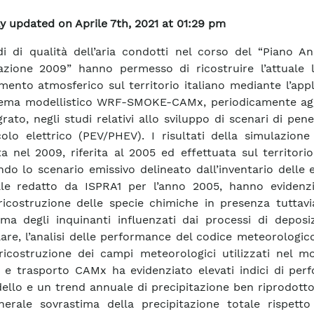
y updated on Aprile 7th, 2021 at 01:29 pm
di di qualità dell’aria condotti nel corso del “Piano A
azione 2009” hanno permesso di ricostruire l’attuale li
mento atmosferico sul territorio italiano mediante l’app
stema modellistico WRF-SMOKE-CAMx, periodicamente ag
grato, negli studi relativi allo sviluppo di scenari di pen
colo elettrico (PEV/PHEV). I risultati della simulazion
a nel 2009, riferita al 2005 ed effettuata sul territorio
ndo lo scenario emissivo delineato dall’inventario delle 
ale redatto da ISPRA1 per l’anno 2005, hanno evidenz
icostruzione delle specie chimiche in presenza tuttavi
ima degli inquinanti influenzati dai processi di deposi
lare, l’analisi delle performance del codice meteorolog
ricostruzione dei campi meteorologici utilizzati nel mo
 e trasporto CAMx ha evidenziato elevati indici di per
ello e un trend annuale di precipitazione ben riprodott
erale sovrastima della precipitazione totale rispetto