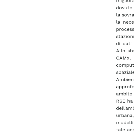
miglior
dovuto 
la sovr
la nece
process
stazion
di dati
Allo st
CAMx, 
comput
spazial
Ambient
approfo
ambito s
RSE ha 
dell’am
urbana,
modelli
tale ac