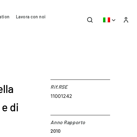
ation
Lavora con noi
lla
Rif.RSE​
11001242
 e di
Anno Rapporto
2010