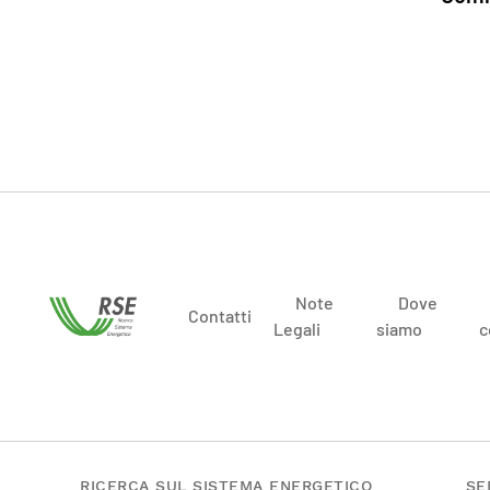
Note
Dove
Contatti
Legali
siamo
c
RICERCA SUL SISTEMA ENERGETICO
SE