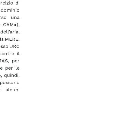
rcizio di
 dominio
erso una
e CAMx),
ell’aria,
CHIMERE,
resso JRC
entre il
MAS, per
he per le
, quindi,
 possono
e alcuni