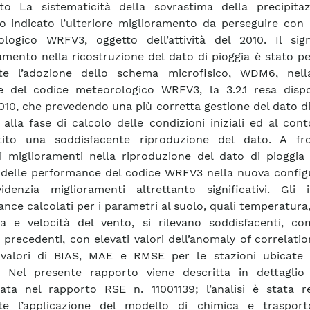
to La sistematicità della sovrastima della precipita
o indicato l’ulteriore miglioramento da perseguire con 
logico WRFV3, oggetto dell’attività del 2010. Il signi
amento nella ricostruzione del dato di pioggia è stato p
te l’adozione dello schema microfisico, WDM6, nel
e del codice meteorologico WRFV3, la 3.2.1 resa dispo
2010, che prevedendo una più corretta gestione del dato d
a alla fase di calcolo delle condizioni iniziali ed al con
tito una soddisfacente riproduzione del dato. A fr
ti miglioramenti nella riproduzione del dato di pioggia
si delle performance del codice WRFV3 nella nuova confi
denzia miglioramenti altrettanto significativi. Gli i
nce calcolati per i parametri al suolo, quali temperatura
ca e velocità del vento, si rilevano soddisfacenti, co
i precedenti, con elevati valori dell’anomaly of correlat
i valori di BIAS, MAE e RMSE per le stazioni ubicate
. Nel presente rapporto viene descritta in dettaglio l’
ata nel rapporto RSE n. 11001139; l’analisi è stata re
te l’applicazione del modello di chimica e traspo