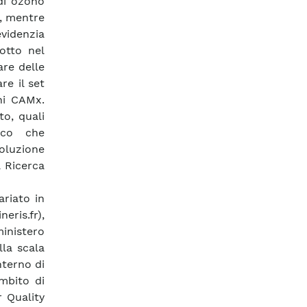
di ozono
o, mentre
evidenzia
dotto nel
are delle
re il set
oni CAMx.
to, quali
ico che
oluzione
a Ricerca
riato in
eris.fr),
ministero
lla scala
nterno di
ambito di
 Quality