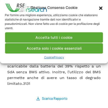
Riguardo la gestione di una batteria 2nd-life, si
Gestione Consenso Cookie
sono proseguite e concluse le prove di
validazione di un prototipo di SdA 2nd-life
Per fornire una migliore esperienza, utilizziamo cookie che elaborano
statistiche di navigazione tramite dati non identificativi e
gestito da un BMS attivo, avviate nel corso della
pseudonimizzati. Non viene fatto uso di cookie per la profilazione degli
precedente annualità. Le prove hanno permesso
utenti.
di dimostrare come l’uso di un BMS attivo sia in
grado di migliorare le prestazioni di una batteria
Accetta tutti i cookie
composta da moduli 2nd-life, quindi dell’intero
Accetta solo i cookie essenziali
SdA, gestendo opportunamente le disomogeneità
tra i moduli. I risultati ottenuti mostrano che il
Cookie
Privacy
BMS permette di incrementare l’energia
scaricabile dalla batteria del 39% rispetto a un
SdA senza BMS attivo. Inoltre, l’utilizzo del BMS
permette anche di avere un tasso di degrado
limitato.3131
Scarica Rapporto