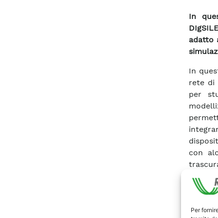
In ques
DIgSILE
adatto 
simulaz
In ques
rete di
per st
modell
permett
integra
disposi
con al
trascur
alcune 
stati in
control
Per fornir
SimLab