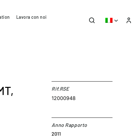
ation
Lavora con noi
MT,
Rif.RSE​
12000948
o
Anno Rapporto
2011