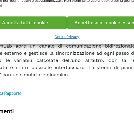
ti non identificativi e pseudonimizzati. Non viene fatto uso di cookie per la profil
e che consente di interfacciare l’attività di simulazione
i.
le diDIgSILENT PowerFactory con altri ambienti di sim
a. PowerFactory è un ambiente di simulazione dedicato 
Accetta tutti i cookie
Accetta solo i cookie essen
he, potente ed affidabile, tuttavia non è adatto alla simul
mi di controllo e automazione complessi, quali sono q
Cookie
Privacy
 che utilizzano metodi di ottimizzazione o di stima del
mLab apre un canale di comunicazione bidirezional
e esterno e gestisce la sincronizzazione ad ogni passo 
o le variabili calcolate dell’uno all’altro. Con la r
ata è stato possibile interfacciare il sistema di piani
con un simulatore dinamico.
ca Rapporto
enti