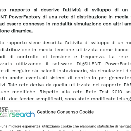
to rapporto si descrive l’attività di sviluppo di un
NT PowerFactory di una rete di distribuzione in media 
ad essere connesso in modalità simulazione con altri am
ione dinamica.
to rapporto viene descritta l’attività di sviluppo di un m
 distribuzione in media tensione utilizzata come banco 
udi di controllo di tensione e frequenza. La rete
izzata utilizzando il software DIgSILENT PowerFact
e di eseguire sia calcoli instazionario, sia simulazioni d
ndo anche eventuali sistemi di controllo per generatori
tivi. Tale rete deriva da quella utilizzata nel rapporto PA
cune modifiche. Rispetto alla rete Rete Test 2010 so
ati i due feeder semplificati, sono state modificate lelun
linee e sono state modificate le tipologie di alcuni cari
Gestione Consenso Cookie
oltre aggiunti alcuni generatori distribuiti e aggiornati i s
lo dei generatori. Inoltre è stato sviluppato il softw
e una migliore esperienza, utilizziamo cookie che elaborano statistiche di naviga
 (DIgSILENT Simulation Laboratory). DGS-SimLab è un