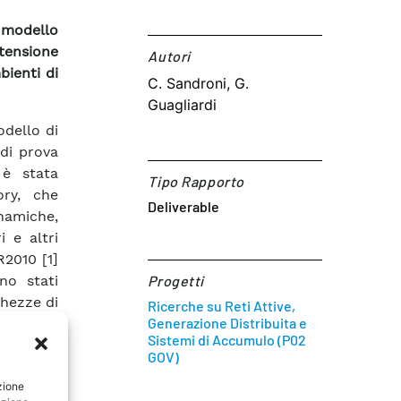
 modello
tensione
Autori​
bienti di
C. Sandroni, G.
Guagliardi
odello di
di prova
 è stata
Tipo Rapporto
ory, che
Deliverable
inamiche,
 e altri
R2010 [1]
no stati
Progetti
ghezze di
Ricerche su Reti Attive,
Generazione Distribuita e
chi. Sono
Sistemi di Accumulo (P02
istemi di
GOV)
are DGS-
zione
 sistema