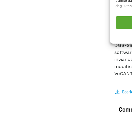
tramite da
softwar
degli utent
fasoria
dinamic
elettric
algorit
esempio
DGS-Si
softwar
inviand
modific
VoCANT 
Scari
Comm