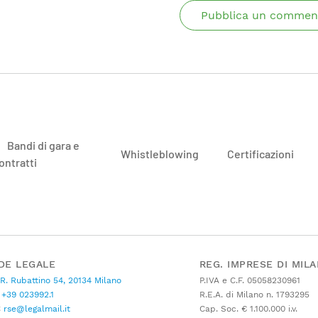
Pubblica un commen
Bandi di gara e
Whistleblowing
Certificazioni
ontratti
DE LEGALE
REG. IMPRESE DI MIL
 R. Rubattino 54, 20134 Milano
P.IVA e C.F. 05058230961
+39 023992.1
R.E.A. di Milano n. 1793295
C
rse@legalmail.it
Cap. Soc. € 1.100.000 i.v.