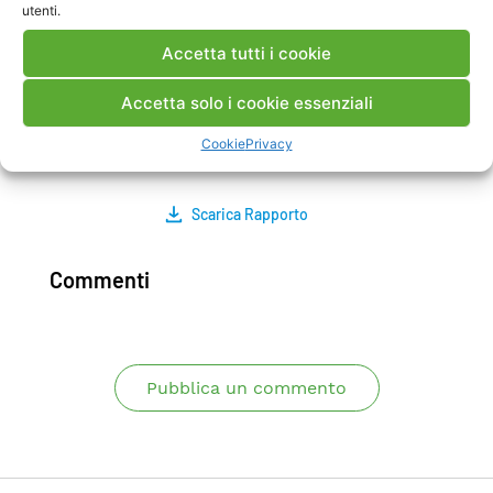
utenti.
costi altissimi per l’utenza, specie nei settori
industriali. In tal caso, in assenza di soluzioni
Accetta tutti i cookie
tecnologiche alternative altrettanto prestazionali
ed a costo inferiore, l’investimento in sistemi di
Accetta solo i cookie essenziali
accumulo potrebbe comunque essere
Cookie
Privacy
giustificato.
Scarica Rapporto
Commenti
Pubblica un commento