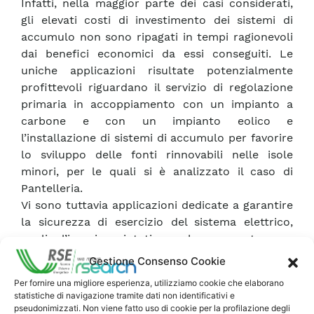
Infatti, nella maggior parte dei casi considerati,
gli elevati costi di investimento dei sistemi di
accumulo non sono ripagati in tempi ragionevoli
dai benefici economici da essi conseguiti. Le
uniche applicazioni risultate potenzialmente
profittevoli riguardano il servizio di regolazione
primaria in accoppiamento con un impianto a
carbone e con un impianto eolico e
l’installazione di sistemi di accumulo per favorire
lo sviluppo delle fonti rinnovabili nelle isole
minori, per le quali si è analizzato il caso di
Pantelleria.
Vi sono tuttavia applicazioni dedicate a garantire
la sicurezza di esercizio del sistema elettrico,
quali l’inerzia sintetica, che non trovano
remunerazione esplicita su specifici mercati, ma
Gestione Consenso Cookie
il cui valore è potenzialmente comunque molto
Per fornire una migliore esperienza, utilizziamo cookie che elaborano
elevato, in quanto consentono di evitare
statistiche di navigazione tramite dati non identificativi e
distacchi di carico che, seppur rari, comportano
pseudonimizzati. Non viene fatto uso di cookie per la profilazione degli