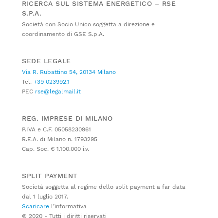
RICERCA SUL SISTEMA ENERGETICO – RSE
S.P.A.
Società con Socio Unico soggetta a direzione e
coordinamento di GSE S.p.A.
SEDE LEGALE
Via R. Rubattino 54, 20134 Milano
Tel.
+39 023992.1
PEC
rse@legalmail.it
REG. IMPRESE DI MILANO
P.IVA e C.F. 05058230961
R.E.A. di Milano n. 1793295
Cap. Soc. € 1.100.000 i.v.
SPLIT PAYMENT
Società soggetta al regime dello split payment a far data
dal 1 luglio 2017.
Scaricare
l’informativa
© 2020 - Tutti i diritti riservati