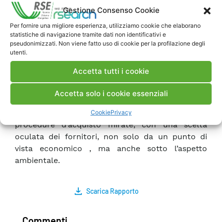
materie prime, e la produzione di emissioni
Gestione Consenso Cookie
aeriformi, reflui liquidi e rifiuti solidi; c)
Per fornire una migliore esperienza, utilizziamo cookie che elaborano
individuare le fasi a maggior impatto ambientale
statistiche di navigazione tramite dati non identificativi e
e i materiali potenzialmente nocivi; d)
pseudonimizzati. Non viene fatto uso di cookie per la profilazione degli
utenti.
considerare aspetti di “Design for Environment”,
per ottimizzare produzione, gestione e
Accetta tutti i cookie
valorizzazione a fine vita dei componenti
considerati Lo studio può permettere all’utente
Accetta solo i cookie essenziali
di caratterizzare la situazione esistente e favorire
la pianificazione di nuove linee, stabilendo
Cookie
Privacy
procedure d’acquisto mirate, con una scelta
oculata dei fornitori, non solo da un punto di
vista economico , ma anche sotto l’aspetto
ambientale.
Scarica Rapporto
Commenti