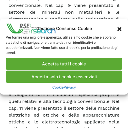
convenzionale. Nel cap. 9 viene presentato il
settore dei minerali non metalliferi e le
elettrotecnologie applicate nella essiccazione di
manufatti di calcestruzzo. La fase in cui
Gestione Consenso Cookie
interviene la tecnologia sostitutiva, viene
Per fornire una migliore esperienza, utilizziamo cookie che elaborano
inquadrata all’interno del processo di lavorazione
statistiche di navigazione tramite dati non identificativi e
e vengono forniti i consumi specifici propri e
pseudonimizzati. Non viene fatto uso di cookie per la profilazione degli
utenti.
quelli relativi e alla tecnologia convenzionale. Nel
cap. 10 viene presentato il settore degli articoli in
Accetta tutti i cookie
metallo e le elettrotecnologie applicate nella
saldo-brasatura e nella presso-saldatura. La fase
Accetta solo i cookie essenziali
in cui interviene la tecnologia sostitutiva, viene
inquadrata all’interno del processo di lavorazione
Cookie
Privacy
e vengono forniti i consumi specifici propri e
quelli relativi e alla tecnologia convenzionale. Nel
cap. 11 viene presentato il settore delle macchine
elettriche ed ottiche e delle apparecchiature
ottiche e le elettrotecnologie applicate nella