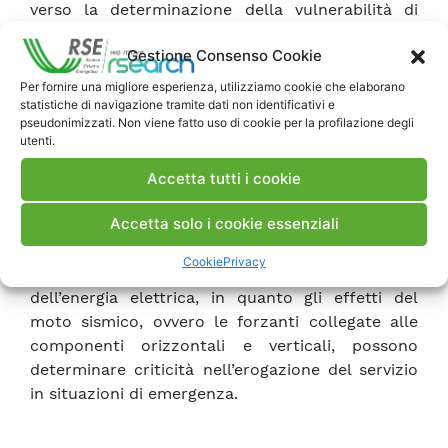
verso la determinazione della vulnerabilità di
alcune componenti del sistema elettrico nei
Gestione Consenso Cookie
riguardi di un evento sismico (
fragility function
),
che dipende dalle loro caratteristiche strutturali
Per fornire una migliore esperienza, utilizziamo cookie che elaborano
e dal comportamento dinamico. Strutture con
statistiche di navigazione tramite dati non identificativi e
pseudonimizzati. Non viene fatto uso di cookie per la profilazione degli
modi propri nell’intervallo tipico delle frequenze
utenti.
dei sismi possono manifestare notevoli
amplificazioni delle accelerazioni provenienti dal
Accetta tutti i cookie
terreno e di conseguenza un incremento degli
Accetta solo i cookie essenziali
sforzi meccanici e delle deformazioni. Tali aspetti
risultano significativi per il sistema di
Cookie
Privacy
generazione, trasporto e distribuzione
dell’energia elettrica, in quanto gli effetti del
moto sismico, ovvero le forzanti collegate alle
componenti orizzontali e verticali, possono
determinare criticità nell’erogazione del servizio
in situazioni di emergenza.