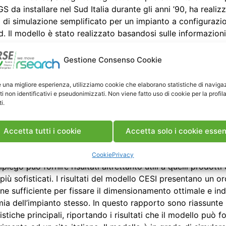
S da installare nel Sud Italia durante gli anni ’90, ha realiz
 di simulazione semplificato per un impianto a configurazi
. Il modello è stato realizzato basandosi sulle informazioni
e sullo schema di impianto, sulle logiche di esercizio e sui li
eci dei componenti principali, combinando le conoscenze di
Gestione Consenso Cookie
stica ed esercizio degli impianti termoeletrici convenzionali
ione delle prestazioni di impianti SEGS è un passo essenzial
e una migliore esperienza, utilizziamo cookie che elaborano statistiche di naviga
ella fattibilità di questi sistemi e, durante gli anni ’90, varie
ti non identificativi e pseudonimizzati. Non viene fatto uso di cookie per la profil
i.
zazioni pubbliche e private hanno realizzato modelli di sim
ull’esperienza più o meno diretta degli impianti. Tali modell
regola disponibili e il loro utilizzo prevede una consulenza 
Accetta tutti i cookie
Accetta solo i cookie essen
ganizzazioni che li hanno realizzati. L’esperienza di ENEL R
I, indica che nella fase di fattibilità, un modello semplifica
Cookie
Privacy
mpiego può fornire risultati altrettanto utili a quelli prodotti
più sofisticati. I risultati del modello CESI presentano un or
ne sufficiente per fissare il dimensionamento ottimale e ind
ia dell’impianto stesso. In questo rapporto sono riassunte 
istiche principali, riportando i risultati che il modello può fo