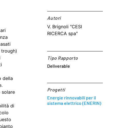
Autori​
V. Brignoli "CESI
ari
RICERCA spa"
enza
asati
c trough)
i
Tipo Rapporto
i
Deliverable
 della
e.
Progetti
 solare
Energie rinnovabili per il
sistema elettrico (ENERIN)
lità di
colo
questo
mpianto