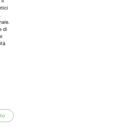
il
tici
.
ale.
e di
ei
ità
to