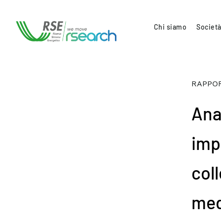
Chi siamo
Società
RAPPOR
Anal
imp
coll
med