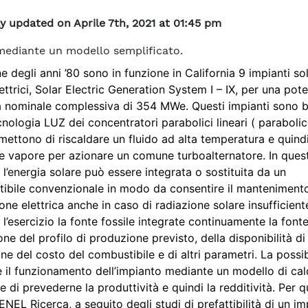
y updated on Aprile 7th, 2021 at 01:45 pm
 mediante un modello semplificato.
ne degli anni ’80 sono in funzione in California 9 impianti sol
ttrici, Solar Electric Generation System I – IX, per una pot
ca nominale complessiva di 354 MWe. Questi impianti sono b
cnologia LUZ dei concentratori parabolici lineari ( paraboli
mettono di riscaldare un fluido ad alta temperatura e quind
e vapore per azionare un comune turboalternatore. In quest
 l’energia solare può essere integrata o sostituita da un
ibile convenzionale in modo da consentire il mantenimento
ne elettrica anche in caso di radiazione solare insufficient
l’esercizio la fonte fossile integrate continuamente la fonte
one del profilo di produzione previsto, della disponibilità di
ne del costo del combustibile e di altri parametri. La possibi
e il funzionamento dell’impianto mediante un modello di cal
 di prevederne la produttività e quindi la redditività. Per 
NEL Ricerca, a seguito degli studi di prefattibilità di un i