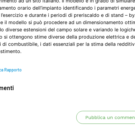
rimento ad un sito italiano. Il modello è in grado di simulare 
mento orario dell’impianto identificando i parametri energe
l’esercizio e durante i periodi di preriscaldo e di stand – by
e il modello si può procedere ad un dimensionamento ottim
o diverse estensioni del campo solare e variando le logich
o si ottengono stime diverse della produzione elettrica e d
di combustibile, i dati essenziali per la stima della redditiv
estimento.
ca Rapporto
enti
Pubblica un commen