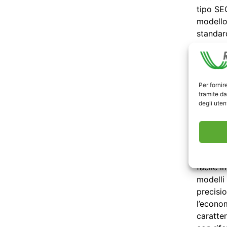
tipo SEG
modello
standard
acquisit
intrins
impianti
simulaz
Per fornir
studio d
tramite da
degli utent
organiz
basati s
sono di 
delle or
oggi CES
facile i
modelli 
precisio
l’econom
caratter