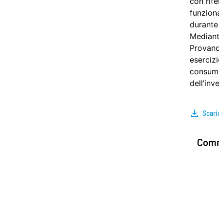
con rife
funziona
durante 
Mediant
Provand
esercizi
consumi 
dell’inv
Scari
Comm