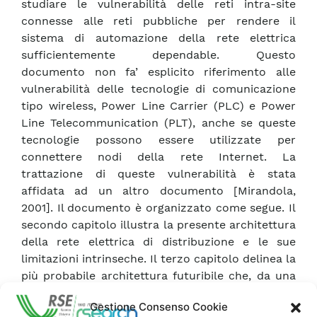
studiare le vulnerabilità delle reti intra-site
connesse alle reti pubbliche per rendere il
sistema di automazione della rete elettrica
sufficientemente dependable. Questo
documento non fa’ esplicito riferimento alle
vulnerabilità delle tecnologie di comunicazione
tipo wireless, Power Line Carrier (PLC) e Power
Line Telecommunication (PLT), anche se queste
tecnologie possono essere utilizzate per
connettere nodi della rete Internet. La
trattazione di queste vulnerabilità è stata
affidata ad un altro documento [Mirandola,
2001]. Il documento è organizzato come segue. Il
secondo capitolo illustra la presente architettura
della rete elettrica di distribuzione e le sue
limitazioni intrinseche. Il terzo capitolo delinea la
più probabile architettura futuribile che, da una
parte risolverebbe le limitazioni attuali, ma che
Gestione Consenso Cookie
dall’altra potrebbe introdurre nuovi tipi di