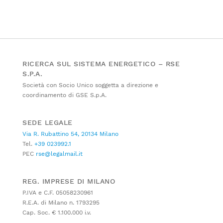
RICERCA SUL SISTEMA ENERGETICO – RSE
S.P.A.
Società con Socio Unico soggetta a direzione e
coordinamento di GSE S.p.A.
SEDE LEGALE
Via R. Rubattino 54, 20134 Milano
Tel.
+39 023992.1
PEC
rse@legalmail.it
REG. IMPRESE DI MILANO
P.IVA e C.F. 05058230961
R.E.A. di Milano n. 1793295
Cap. Soc. € 1.100.000 i.v.