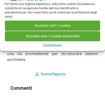
potenziali vulnerabilità. Il quarto capitolo si
Per fornire una migliore esperienza, utilizziamo cookie che elaborano
statistiche di navigazione tramite dati non identificativi e
sofferma ad analizzare le vulnerabilità di un
pseudonimizzati. Non viene fatto uso di cookie per la profilazione degli
sistema di automazione connesso ad una rete
utenti.
aperta ed accenna alle possibili strategie per
Accetta tutti i cookie
contenerle. Il quinto capitolo presenta il
concetto di Survivability, un attributo che
Accetta solo i cookie essenziali
dovrebbe caratterizzare i sistemi mission-critical
distribuiti su rete aperta e gli “algoritmi
Cookie
Privacy
emergenti”, ritenuti dalla comunità scientifica
una via promettente per strutturare sistemi
survivable.
Scarica Rapporto
Commenti