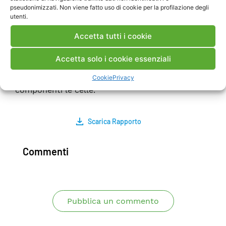
remota di segnali. A tal fine sono stati prodotti e
pseudonimizzati. Non viene fatto uso di cookie per la profilazione degli
utenti.
sperimentati prototipi di celle galleggianti, di
geometria unificata (25 cm x 25 cm), immerse in
Accetta tutti i cookie
acque superficiali ricche di ossigeno e anossiche.
Le prove di laboratorio sono proseguite nella
Accetta solo i cookie essenziali
direzione dello studio dei meccanismi di azione
dei batteri elettroattivi e dei materiali essenziali
Cookie
Privacy
componenti le celle.
Scarica Rapporto
Commenti
Pubblica un commento