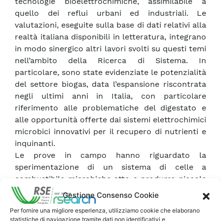
tecnologie bioelettrochimiche, assimilabile a
quello dei reflui urbani ed industriali. Le
valutazioni, eseguite sulla base di dati relativi alla
realtà italiana disponibili in letteratura, integrano
in modo sinergico altri lavori svolti su questi temi
nell’ambito della Ricerca di Sistema. In
particolare, sono state evidenziate le potenzialità
del settore biogas, data l’espansione riscontrata
negli ultimi anni in Italia, con particolare
riferimento alle problematiche del digestato e
alle opportunità offerte dai sistemi elettrochimici
microbici innovativi per il recupero di nutrienti e
inquinanti.
Le prove in campo hanno riguardato la
sperimentazione di un sistema di celle a
combustibile microbiche atto a produrre piccole
potenze di energia elettrica per alimentare
Gestione Consenso Cookie
sensori e strumentazione di monitoraggio di
Per fornire una migliore esperienza, utilizziamo cookie che elaborano
parametri dell’acqua e per la trasmissione
statistiche di navigazione tramite dati non identificativi e