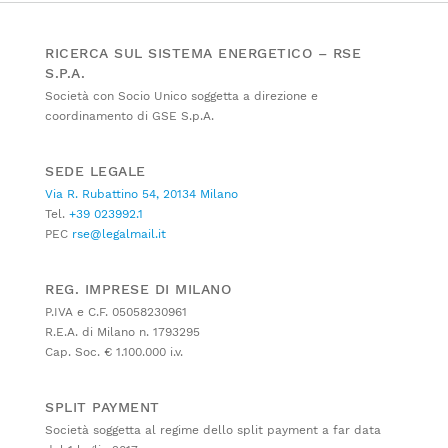
RICERCA SUL SISTEMA ENERGETICO – RSE
S.P.A.
Società con Socio Unico soggetta a direzione e
coordinamento di GSE S.p.A.
SEDE LEGALE
Via R. Rubattino 54, 20134 Milano
Tel.
+39 023992.1
PEC
rse@legalmail.it
REG. IMPRESE DI MILANO
P.IVA e C.F. 05058230961
R.E.A. di Milano n. 1793295
Cap. Soc. € 1.100.000 i.v.
SPLIT PAYMENT
Società soggetta al regime dello split payment a far data