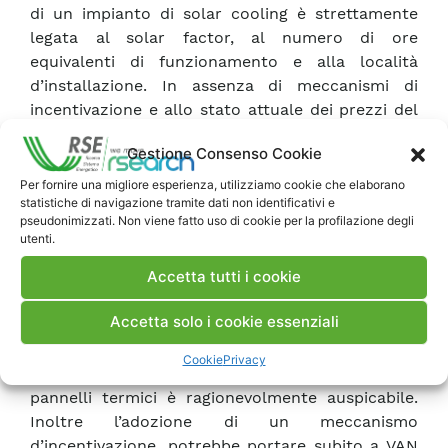
di un impianto di solar cooling è strettamente
legata al solar factor, al numero di ore
equivalenti di funzionamento e alla località
d’installazione. In assenza di meccanismi di
incentivazione e allo stato attuale dei prezzi del
mercato, solamente un impianto solare installato
Gestione Consenso Cookie
nel sud Italia può determinare un rientro
economico dell’investimento con un esercizio di
Per fornire una migliore esperienza, utilizziamo cookie che elaborano
statistiche di navigazione tramite dati non identificativi e
circa 500 heq, indipendentemente dalla
pseudonimizzati. Non viene fatto uso di cookie per la profilazione degli
soluzione scelta (fotovoltaico o pannelli termici).
utenti.
Tra gli impianti di solar cooling esaminati, la
Accetta tutti i cookie
soluzione con l’unità DEC risulta svantaggiata a
causa dell’alto costo d’investimento. Per quanto
Accetta solo i cookie essenziali
concerne le soluzioni con pannelli termici ci
sono comunque buone prospettive dal punto di
Cookie
Privacy
vista economico: una riduzione del costo dei
pannelli termici è ragionevolmente auspicabile.
Inoltre l’adozione di un meccanismo
d’incentivazione, potrebbe portare subito a VAN