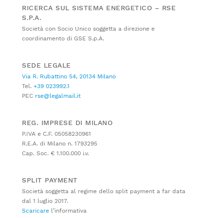
RICERCA SUL SISTEMA ENERGETICO – RSE
S.P.A.
Società con Socio Unico soggetta a direzione e
coordinamento di GSE S.p.A.
SEDE LEGALE
Via R. Rubattino 54, 20134 Milano
Tel.
+39 023992.1
PEC
rse@legalmail.it
REG. IMPRESE DI MILANO
P.IVA e C.F. 05058230961
R.E.A. di Milano n. 1793295
Cap. Soc. € 1.100.000 i.v.
SPLIT PAYMENT
Società soggetta al regime dello split payment a far data
dal 1 luglio 2017.
Scaricare
l’informativa