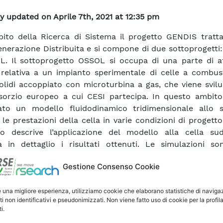
y updated on Aprile 7th, 2021 at 12:35 pm
bito della Ricerca di Sistema il progetto GENDIS tratta
enerazione Distribuita e si compone di due sottoprogett
. Il sottoprogetto OSSOL si occupa di una parte di att
 relativa a un impianto sperimentale di celle a combust
solidi accoppiato con microturbina a gas, che viene svil
orzio europeo a cui CESI partecipa. In questo ambito
pato un modello fluidodinamico tridimensionale allo 
 le prestazioni della cella in varie condizioni di progett
to descrive l’applicazione del modello alla cella su
a in dettaglio i risultati ottenuti. Le simulazioni so
uate per diverse temperature di funzionamento del
Gestione Consenso Cookie
e tra 950 K e 1150 K. Per quanto concerne la fluidodina
amento del sistema studiato si colloca nella gamma de
e una migliore esperienza, utilizziamo cookie che elaborano statistiche di naviga
i e la temperatura non influenza sensibilmente il campo
ti non identificativi e pseudonimizzati. Non viene fatto uso di cookie per la profil
eratura influenza invece in maniera significativa le pr
i.
ella, in termini di densità di corrente e tensione di u