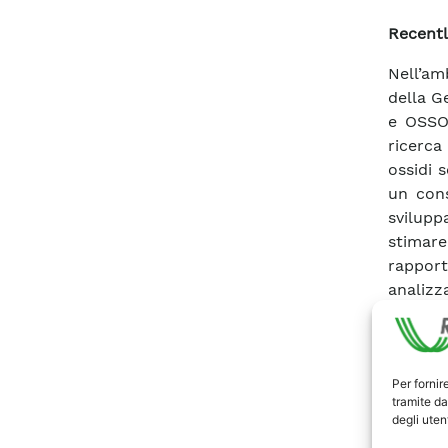
Recentl
Nell’am
della G
e OSSOL
ricerca
ossidi 
un cons
svilup
stimare
rappor
analizz
effett
compres
comport
Per fornir
laminar
tramite da
La temp
degli utent
della c