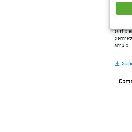
partico
tempera
0.82 V 
e previ
suffici
permet
ampio.
Scari
Comm