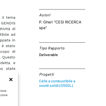
Autori​
 il tema
P. Gheri "CESI RICERCA
i: GENDIS
spa"
ività di
ibile ad
uppata in
 è stato
Tipo Rapporto
scopo di
Deliverable
o. Questo
ddetta e
no state
la cella
Progetti
mica, il
Celle a combustibile a
ossidi solidi (OSSOL)
i flussi
zione
 di moto.
azione
estazioni
scita. In