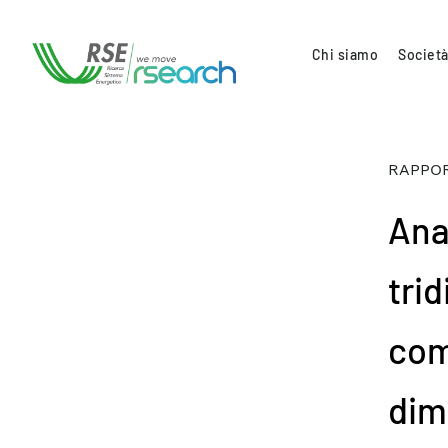
Chi siamo
Società
RAPPOR
Ana
trid
com
dim