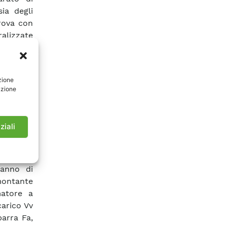
ia degli
trova con
ralizzate
moto, di
rotezioni
i eventi
zione
onsentirà
azione
imizzando
l seguito
i oggetti
ziali
pecifica
 facendo
izzate e
ranno di
montante
matore a
arico Vv
barra Fa,