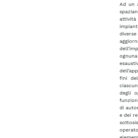
Ad un 
spazian
attivit
impiant
divers
aggior
dell’im
ognuna
esaust
dell’app
fini de
ciascun
degli o
funziona
di auto
e dei r
sottos
operato
elemen