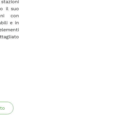
stazioni
to il suo
oni con
ili e in
 elementi
ttagliato
to