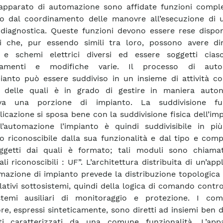
apparato di automazione sono affidate funzioni compl
o dal coordinamento delle manovre all’esecuzione di u
à diagnostica. Queste funzioni devono essere rese dispon
i che, pur essendo simili tra loro, possono avere di
e e schemi elettrici diversi ed essere soggetti cia
namenti e modifiche varie. Il processo di auto
pianto può essere suddiviso in un insieme di attività c
 delle quali è in grado di gestire in maniera aut
iva una porzione di impianto. La suddivisione fu
licazione si sposa bene con la suddivisione fisica dell’imp
ll’automazione l’impianto è quindi suddivisibile in pi
o riconoscibile dalla sua funzionalità e dal tipo e com
ggetti dai quali è formato; tali moduli sono chiamat
li riconoscibili : UF”. L’architettura distribuita di un’app
mazione di impianto prevede la distribuzione topologica
elativi sottosistemi, quindi della logica di comando contro
istemi ausiliari di monitoraggio e protezione. I co
re, espressi sinteticamente, sono diretti ad insiemi ben de
ti caratterizzati da una comune funzionalità. L’app