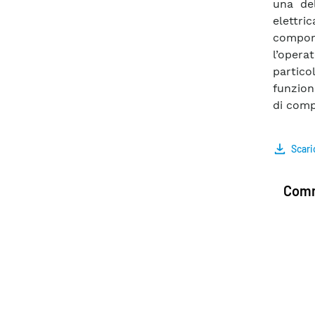
una del
elettri
compor
l’opera
particol
funzion
di comp
Scari
Comm