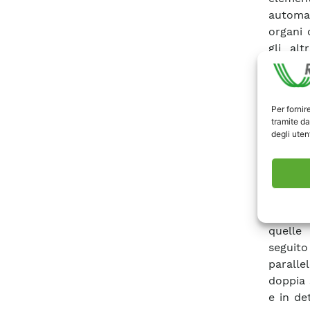
automa
organi 
gli alt
rimarrà
validar
centra
Per fornir
dell’im
tramite da
inoltre 
degli utent
la stru
del rap
(parti 
funzio
emerger
quelle 
seguito
parall
doppia 
e in de