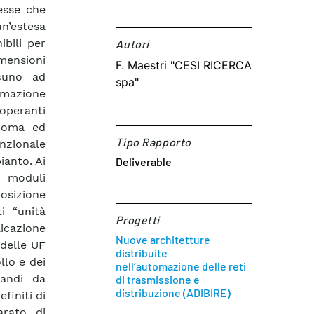
esse che
n’estesa
ibili per
Autori​
mensioni
F. Maestri "CESI RICERCA
scuno ad
spa"
mazione
ooperanti
onoma ed
Tipo Rapporto
nzionale
ianto. Ai
Deliverable
ù moduli
posizione
i “unità
Progetti
licazione
Nuove architetture
 delle UF
distribuite
llo e dei
nell’automazione delle reti
mandi da
di trasmissione e
distribuzione (ADIBIRE)
finiti di
arato di