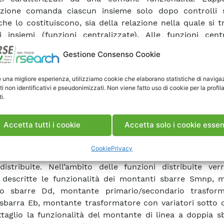
zione comanda ciascun insieme solo dopo controlli s
che lo costituiscono, sia della relazione nella quale si 
ri insiemi (funzioni centralizzate). Alle funzioni cent
 il compito di gestire il colloquio con l’operatore re
Gestione Consenso Cookie
e le richieste di comandi ad alto livello e di gestire le p
lizzate di impianto e le correlazioni temporali degl
e una migliore esperienza, utilizziamo cookie che elaborano statistiche di naviga
pianto. La distribuzione delle funzioni di automazione c
ti non identificativi e pseudonimizzati. Non viene fatto uso di cookie per la profil
di gestire le interazioni con il campo a livello locale ott
i.
ttura dei cablaggi e riducendo lo scambio informativo. Ne
porto verrà fatta una suddivisione strutturata in reti d
Accetta tutti i cookie
Accetta solo i cookie essen
di impianto o parti di funzioni di automazione) della s
nale di un automatismo di stazione ad alta tensione,
Cookie
Privacy
e il differente ruolo esistente tra le funzioni central
distribuite. Nell’ambito delle funzioni distribuite ver
 descritte le funzionalità dei montanti sbarre Smnp, 
elo sbarre Dd, montante primario/secondario trasfor
sbarra Eb, montante trasformatore con variatori sotto c
ttaglio la funzionalità del montante di linea a doppia s