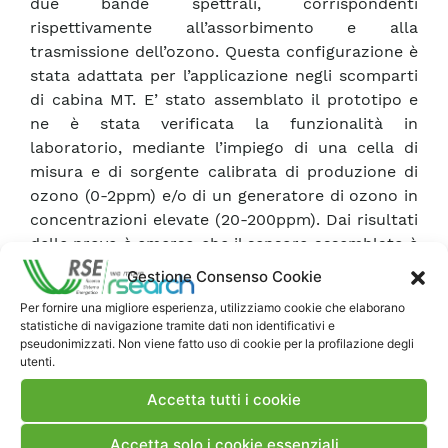
due bande spettrali, corrispondenti
rispettivamente all’assorbimento e alla
trasmissione dell’ozono. Questa configurazione è
stata adattata per l’applicazione negli scomparti
di cabina MT. E’ stato assemblato il prototipo e
ne è stata verificata la funzionalità in
laboratorio, mediante l’impiego di una cella di
misura e di sorgente calibrata di produzione di
ozono (0-2ppm) e/o di un generatore di ozono in
concentrazioni elevate (20-200ppm). Dai risultati
delle prove è emerso che il sensore assemblato è
in grado di rivelare con buona sensibilità e con
Gestione Consenso Cookie
elevata rapidità di risposta (qualche secondo) le
Per fornire una migliore esperienza, utilizziamo cookie che elaborano
repentine variazioni nella concentrazione di
statistiche di navigazione tramite dati non identificativi e
ozono presente negli scomparti di cabina, in
pseudonimizzati. Non viene fatto uso di cookie per la profilazione degli
utenti.
condizioni di malfunzionamento, anche a basse
concentrazioni (∼0.25ppm).
Accetta tutti i cookie
Accetta solo i cookie essenziali