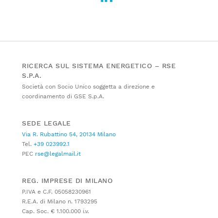
RICERCA SUL SISTEMA ENERGETICO – RSE
S.P.A.
Società con Socio Unico soggetta a direzione e
coordinamento di GSE S.p.A.
SEDE LEGALE
Via R. Rubattino 54, 20134 Milano
Tel.
+39 023992.1
PEC
rse@legalmail.it
REG. IMPRESE DI MILANO
P.IVA e C.F. 05058230961
R.E.A. di Milano n. 1793295
Cap. Soc. € 1.100.000 i.v.