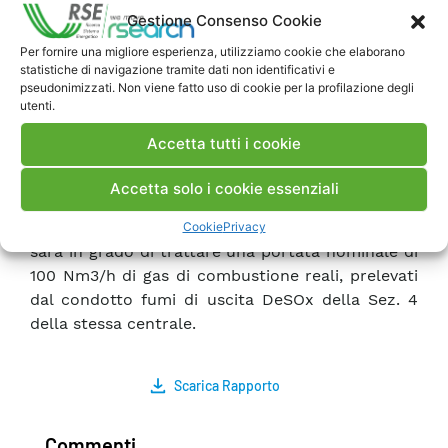
la realizzazione di un impianto pilota per la
Gestione Consenso Cookie
verifica in campo della tecnologia di cattura della
Per fornire una migliore esperienza, utilizziamo cookie che elaborano
CO2 per mezzo di sorbenti solidi ad impianti
statistiche di navigazione tramite dati non identificativi e
termoelettrici di potenza alimentati a carbone o
pseudonimizzati. Non viene fatto uso di cookie per la profilazione degli
utenti.
a gas naturale. Il presente documento contiene
la descrizione tecnica e le modalità di
Accetta tutti i cookie
funzionamento e gestione del circuito pilota
progettato. L’impianto verrà installato presso la
Accetta solo i cookie essenziali
Centrale Termoelettrica Federico II di Brindisi sud
– Cerano di proprietà di Enel Produzione S.p.A. e
Cookie
Privacy
sarà in grado di trattare una portata nominale di
100 Nm3/h di gas di combustione reali, prelevati
dal condotto fumi di uscita DeSOx della Sez. 4
della stessa centrale.
Scarica Rapporto
Commenti