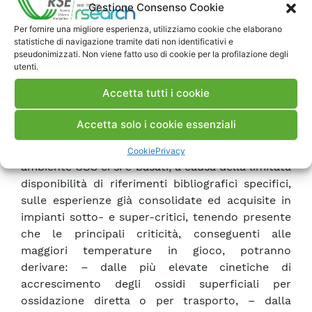
Gestione Consenso Cookie
fenditura di lunghezza nota. Il danno sarà
Per fornire una migliore esperienza, utilizziamo cookie che elaborano
valutato come la massima profondità
statistiche di navigazione tramite dati non identificativi e
dell’impronta prodotta dall’impatto con la
pseudonimizzati. Non viene fatto uso di cookie per la profilazione degli
polvere erosiva sulla superficie del campione,
utenti.
utilizzando un profilometro Talysurf 6. I materiali
Accetta tutti i cookie
con cui saranno realizzati i campioni di prova
saranno i seguenti: AISI403, AISI410, AISI416,
Accetta solo i cookie essenziali
Phi17-4, Phi15-7, Phi17-7 Waspaloy e IN738 Per lo
studio della chimica del ciclo acqua-vapore in
Cookie
Privacy
ambiente USC ci si è basati, a causa della limitata
disponibilità di riferimenti bibliografici specifici,
sulle esperienze già consolidate ed acquisite in
impianti sotto- e super-critici, tenendo presente
che le principali criticità, conseguenti alle
maggiori temperature in gioco, potranno
derivare: – dalle più elevate cinetiche di
accrescimento degli ossidi superficiali per
ossidazione diretta o per trasporto, – dalla