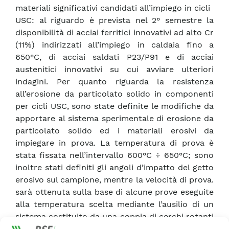
materiali significativi candidati all’impiego in cicli
USC: al riguardo è prevista nel 2° semestre la
disponibilità di acciai ferritici innovativi ad alto Cr
(11%) indirizzati all’impiego in caldaia fino a
650°C, di acciai saldati P23/P91 e di acciai
austenitici innovativi su cui avviare ulteriori
indagini. Per quanto riguarda la resistenza
all’erosione da particolato solido in componenti
per cicli USC, sono state definite le modifiche da
apportare al sistema sperimentale di erosione da
particolato solido ed i materiali erosivi da
impiegare in prova. La temperatura di prova è
stata fissata nell’intervallo 600°C ÷ 650°C; sono
inoltre stati definiti gli angoli d’impatto del getto
erosivo sul campione, mentre la velocità di prova.
sarà ottenuta sulla base di alcune prove eseguite
alla temperatura scelta mediante l’ausilio di un
sistema costituito da una coppia di cerchi rotanti
ove il superiore dei due è dotato di un’opportuna