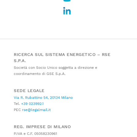
RICERCA SUL SISTEMA ENERGETICO – RSE
S.P.A.
Società con Socio Unico soggetta a direzione e
coordinamento di GSE S.p.A.
SEDE LEGALE
Via R. Rubattino 54, 20134 Milano
Tel.
+39 023992.1
PEC
rse@legalmail.it
REG. IMPRESE DI MILANO
P.IVA e C.F. 05058230961