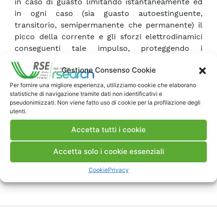
in caso di guasto limitando istantaneamente ed
in ogni caso (sia guasto autoestinguente,
transitorio, semipermanente che permanente) il
picco della corrente e gli sforzi elettrodinamici
conseguenti tale impulso, proteggendo i
componenti a valle dal guasto.
Gestione Consenso Cookie
Per fornire una migliore esperienza, utilizziamo cookie che elaborano
Scarica Rapporto
statistiche di navigazione tramite dati non identificativi e
pseudonimizzati. Non viene fatto uso di cookie per la profilazione degli
utenti.
Commenti
Accetta tutti i cookie
Accetta solo i cookie essenziali
Pubblica un commento
Cookie
Privacy