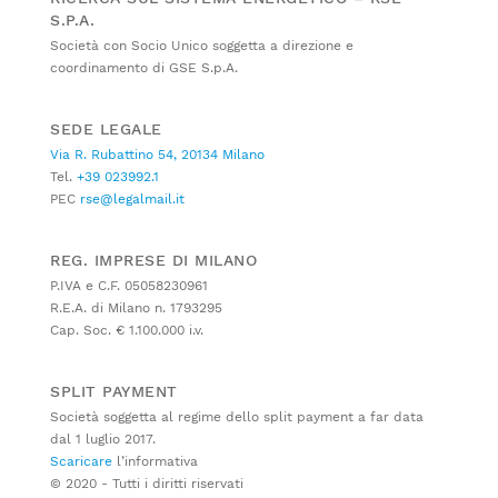
S.P.A.
Società con Socio Unico soggetta a direzione e
coordinamento di GSE S.p.A.
SEDE LEGALE
Via R. Rubattino 54, 20134 Milano
Tel.
+39 023992.1
PEC
rse@legalmail.it
REG. IMPRESE DI MILANO
P.IVA e C.F. 05058230961
R.E.A. di Milano n. 1793295
Cap. Soc. € 1.100.000 i.v.
SPLIT PAYMENT
Società soggetta al regime dello split payment a far data
dal 1 luglio 2017.
Scaricare
l’informativa
© 2020 - Tutti i diritti riservati