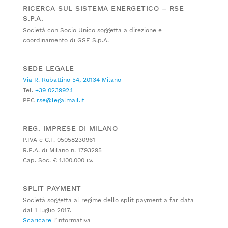
RICERCA SUL SISTEMA ENERGETICO – RSE
S.P.A.
Società con Socio Unico soggetta a direzione e
coordinamento di GSE S.p.A.
SEDE LEGALE
Via R. Rubattino 54, 20134 Milano
Tel.
+39 023992.1
PEC
rse@legalmail.it
REG. IMPRESE DI MILANO
P.IVA e C.F. 05058230961
R.E.A. di Milano n. 1793295
Cap. Soc. € 1.100.000 i.v.
SPLIT PAYMENT
Società soggetta al regime dello split payment a far data
dal 1 luglio 2017.
Scaricare
l’informativa