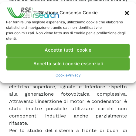
sono stati essenzialmente di tipo qualitativo, in
Gestione Consenso Cookie
quanto l’entrata in isola di uno o più inverter si
manifesta come un’oscillazione persistente,
Per fornire una migliore esperienza, utilizziamo cookie che elaborano
statistiche di navigazione tramite dati non identificativi e
facilmente riconoscibile, degli andamenti di
pseudonimizzati. Non viene fatto uso di cookie per la profilazione degli
tensione e corrente. Per lo studio del
utenti.
comportamento del sistema a fronte di
Accetta tutti i cookie
interruzioni della rete, è stato fatto ricorso a
eventi della durata di 1 secondo circa. In questo
Accetta solo i cookie essenziali
modo si dispone di un tempo sufficiente per
evidenziare eventuali entrate in isola del sistema.
Cookie
Privacy
Le prove sono state effettuate nei casi di carico
elettrico superiore, uguale e inferiore rispetto
alla generazione fotovoltaica complessiva.
Attraverso l’inserzione di motori e condensatori è
stato inoltre possibile utilizzare carichi con
componenti induttive anche parzialmente
rifasate.
Per lo studio del sistema a fronte di buchi di