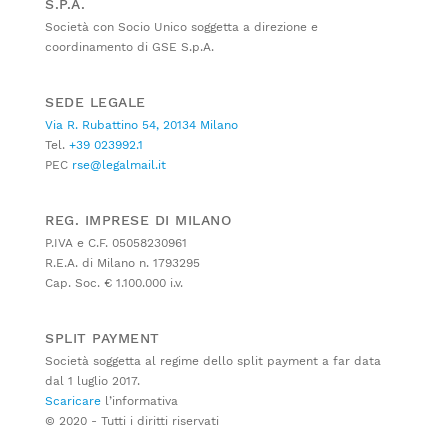
S.P.A.
Società con Socio Unico soggetta a direzione e
coordinamento di GSE S.p.A.
SEDE LEGALE
Via R. Rubattino 54, 20134 Milano
Tel.
+39 023992.1
PEC
rse@legalmail.it
REG. IMPRESE DI MILANO
P.IVA e C.F. 05058230961
R.E.A. di Milano n. 1793295
Cap. Soc. € 1.100.000 i.v.
SPLIT PAYMENT
Società soggetta al regime dello split payment a far data
dal 1 luglio 2017.
Scaricare
l’informativa
© 2020 - Tutti i diritti riservati