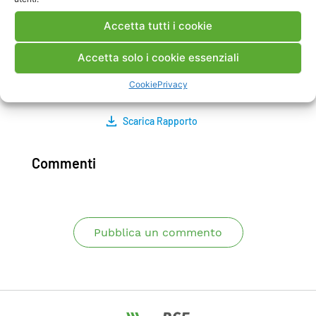
nell’ambito dello studio ha consentito non solo
Accetta tutti i cookie
di simulare gli effetti della iniezione di CO2 nelle
condizioni ipotizzate, ma anche di predisporre
Accetta solo i cookie essenziali
analisi di potenziali scenari alternativi e di
stimare l’effettiva capacità di stoccaggio.
Cookie
Privacy
Scarica Rapporto
Commenti
Pubblica un commento