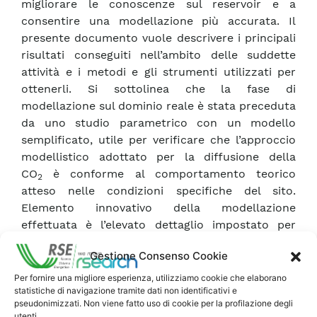
migliorare le conoscenze sul reservoir e a
consentire una modellazione più accurata. Il
presente documento vuole descrivere i principali
risultati conseguiti nell’ambito delle suddette
attività e i metodi e gli strumenti utilizzati per
ottenerli. Si sottolinea che la fase di
modellazione sul dominio reale è stata preceduta
da uno studio parametrico con un modello
semplificato, utile per verificare che l’approccio
modellistico adottato per la diffusione della
CO
è conforme al comportamento teorico
2
atteso nelle condizioni specifiche del sito.
Elemento innovativo della modellazione
effettuata è l’elevato dettaglio impostato per
descrivere la struttura geologica a strati inclinati
Gestione Consenso Cookie
e fittamente compartimentata da un complesso
sistema di faglie, nonchè per discretizzare il
Per fornire una migliore esperienza, utilizziamo cookie che elaborano
statistiche di navigazione tramite dati non identificativi e
modello, che ha richiesto notevoli risorse
pseudonimizzati. Non viene fatto uso di cookie per la profilazione degli
computazionali. La modellistica messa a punto
utenti.