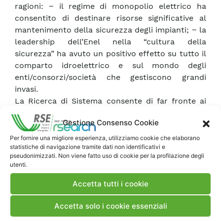
ragioni: − il regime di monopolio elettrico ha
consentito di destinare risorse significative al
mantenimento della sicurezza degli impianti; − la
leadership dell’Enel nella “cultura della
sicurezza” ha avuto un positivo effetto su tutto il
comparto idroelettrico e sul mondo degli
enti/consorzi/società che gestiscono grandi
invasi.
La Ricerca di Sistema consente di far fronte ai
problemi derivanti dal mutato scenario associato
Gestione Consenso Cookie
al processo di liberalizzazione e privatizzazione
del mercato che, per l’accentuarsi del regime di
Per fornire una migliore esperienza, utilizziamo cookie che elaborano
statistiche di navigazione tramite dati non identificativi e
concorrenza, potrebbe determinare una
pseudonimizzati. Non viene fatto uso di cookie per la profilazione degli
riduzione delle risorse dedicate alla ricerca sui
utenti.
temi della sicurezza. Il Sottoprogetto SIVAL si
Accetta tutti i cookie
articola nei seguenti 5 temi omogenei: A.
Miglioramento della sicurezza dei versanti dei
Accetta solo i cookie essenziali
bacini B. Miglioramento della sicurezza degli
sbarramenti C. Miglioramento della sicurezza