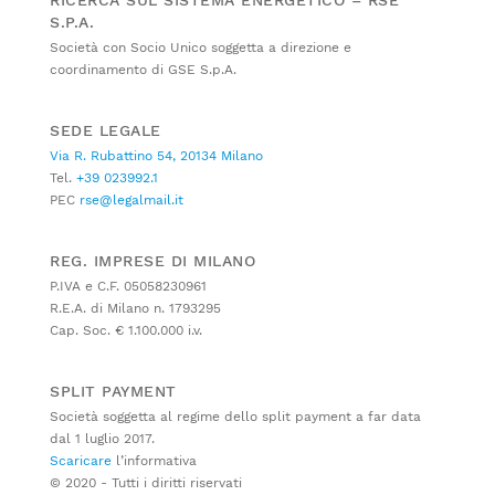
S.P.A.
Società con Socio Unico soggetta a direzione e
coordinamento di GSE S.p.A.
SEDE LEGALE
Via R. Rubattino 54, 20134 Milano
Tel.
+39 023992.1
PEC
rse@legalmail.it
REG. IMPRESE DI MILANO
P.IVA e C.F. 05058230961
R.E.A. di Milano n. 1793295
Cap. Soc. € 1.100.000 i.v.
SPLIT PAYMENT
Società soggetta al regime dello split payment a far data
dal 1 luglio 2017.
Scaricare
l’informativa
© 2020 - Tutti i diritti riservati