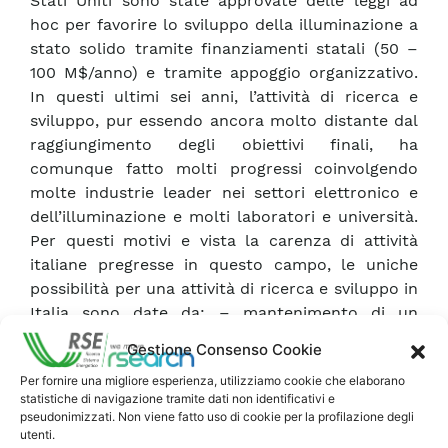
Stati Uniti sono state approvate delle leggi ad
hoc per favorire lo sviluppo della illuminazione a
stato solido tramite finanziamenti statali (50 –
100 M$/anno) e tramite appoggio organizzativo.
In questi ultimi sei anni, l’attività di ricerca e
sviluppo, pur essendo ancora molto distante dal
raggiungimento degli obiettivi finali, ha
comunque fatto molti progressi coinvolgendo
molte industrie leader nei settori elettronico e
dell’illuminazione e molti laboratori e università.
Per questi motivi e vista la carenza di attività
italiane pregresse in questo campo, le uniche
possibilità per una attività di ricerca e sviluppo in
Italia sono date da: – mantenimento di un
osservatorio tecnologico con cui prevedere i
Gestione Consenso Cookie
risparmi energetici contribuendo alla previsione
Per fornire una migliore esperienza, utilizziamo cookie che elaborano
della domanda finale di energia – partecipazione
statistiche di navigazione tramite dati non identificativi e
a ricerche internazionali su aspetti tecnologici
pseudonimizzati. Non viene fatto uso di cookie per la profilazione degli
utili per l’industria nazionale nel tentativo di
utenti.