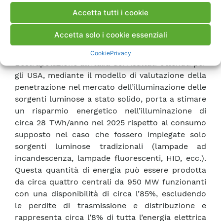
promuovere la produzione e diffusione della
Accetta tutti i cookie
illuminazione a stato solido anche in Italia.
Relativamente a questo aspetto, per poter
Accetta solo i cookie essenziali
determinare dei filoni di ricerca, andrebbero
identificate le industrie interessate.
Cookie
Privacy
L’estrapolazione all’Italia dei risultati ottenuti per
gli USA, mediante il modello di valutazione della
penetrazione nel mercato dell’illuminazione delle
sorgenti luminose a stato solido, porta a stimare
un risparmio energetico nell’illuminazione di
circa 28 TWh/anno nel 2025 rispetto al consumo
supposto nel caso che fossero impiegate solo
sorgenti luminose tradizionali (lampade ad
incandescenza, lampade fluorescenti, HID, ecc.).
Questa quantità di energia può essere prodotta
da circa quattro centrali da 950 MW funzionanti
con una disponibilità di circa l’85%, escludendo
le perdite di trasmissione e distribuzione e
rappresenta circa l’8% di tutta l’energia elettrica