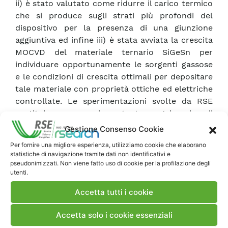
ii) è stato valutato come ridurre il carico termico
che si produce sugli strati più profondi del
dispositivo per la presenza di una giunzione
aggiuntiva ed infine iii) è stata avviata la crescita
MOCVD del materiale ternario SiGeSn per
individuare opportunamente le sorgenti gassose
e le condizioni di crescita ottimali per depositare
tale materiale con proprietà ottiche ed elettriche
controllate. Le sperimentazioni svolte da RSE
costituiscono un importante patrimonio di
conoscenza nel campo della crescita dei
Gestione Consenso Cookie
materiali semiconduttori, in quanto non erano
Per fornire una migliore esperienza, utilizziamo cookie che elaborano
ancora state riportate in letteratura crescite
statistiche di navigazione tramite dati non identificativi e
MOCVD del ternario SiGeSn con IBuGe, SnCl
e
pseudonimizzati. Non viene fatto uso di cookie per la profilazione degli
4
utenti.
Si
H
.
2
6
Accetta tutti i cookie
Scarica Rapporto
Accetta solo i cookie essenziali