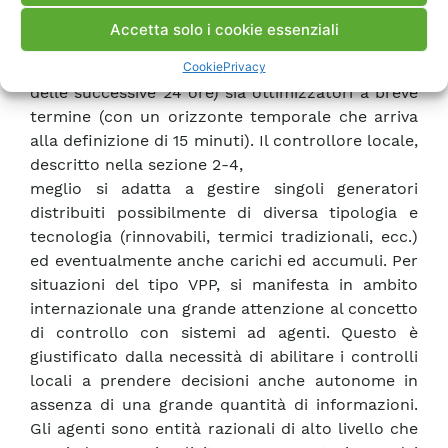
schemi di principio per un controllore centrale
Accetta solo i cookie essenziali
che effettui sia gestioni a medio-lungo termine
Cookie
Privacy
(intesi come l’ottimizzazione al giorno prima
delle successive 24 ore) sia ottimizzatori a breve
termine (con un orizzonte temporale che arriva
alla definizione di 15 minuti). Il controllore locale,
descritto nella sezione 2-4,
meglio si adatta a gestire singoli generatori
distribuiti possibilmente di diversa tipologia e
tecnologia (rinnovabili, termici tradizionali, ecc.)
ed eventualmente anche carichi ed accumuli. Per
situazioni del tipo VPP, si manifesta in ambito
internazionale una grande attenzione al concetto
di controllo con sistemi ad agenti. Questo è
giustificato dalla necessità di abilitare i controlli
locali a prendere decisioni anche autonome in
assenza di una grande quantità di informazioni.
Gli agenti sono entità razionali di alto livello che