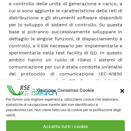
e controllo delle unità di generazione e carico, a
cui si sono aggiunte le caratteristiche delle reti di
distribuzione e gli strumenti software disponibili
per lo sviluppo di sistemi di controllo. Su questa
base si potranno successivamente sviluppare in
dettaglio le singole funzioni, di dispacciamento e
controllo, e il SW necessario per implementarle e
sperimentarle nella test facility di GD. In questo
ambito hanno un ruolo di rilievo i sistemi di
comunicazione per cui è stata condotta un’analisi
del protocollo di comunicazione IEC-61850
applicato ai sistemi di GD. Per reti del tipo
microgrid strutture di tipo gerarchico con
Gestione Consenso Cookie
controllori centrali che stabiliscano i riferimenti
Per fornire una migliore esperienza, utilizziamo cookie che elaborano
di controllori locali appaiono realizzabili in tempi
statistiche di navigazione tramite dati non identificativi e
più prossimi. In questo senso il Capitolo 2
pseudonimizzati. Non viene fatto uso di cookie per la profilazione degli
utenti.
richiama alcuni concetti generali sulla struttura
delle microreti e delle VPP. I successivi
Accetta tutti i cookie
sottocapitoli riportano e commentano alcuni