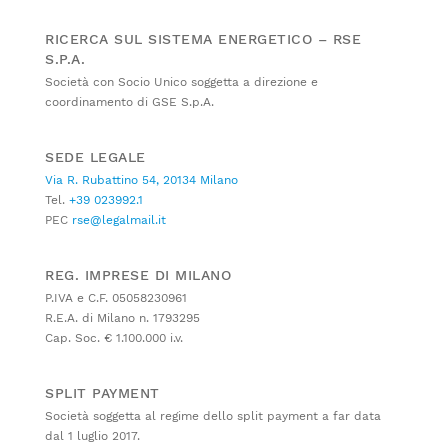
RICERCA SUL SISTEMA ENERGETICO – RSE
S.P.A.
Società con Socio Unico soggetta a direzione e
coordinamento di GSE S.p.A.
SEDE LEGALE
Via R. Rubattino 54, 20134 Milano
Tel.
+39 023992.1
PEC
rse@legalmail.it
REG. IMPRESE DI MILANO
P.IVA e C.F. 05058230961
R.E.A. di Milano n. 1793295
Cap. Soc. € 1.100.000 i.v.
SPLIT PAYMENT
Società soggetta al regime dello split payment a far data
dal 1 luglio 2017.