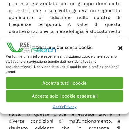
può essere associata con un gruppo dominante
di vortici, che a sua volta genera un segmento
dominante di radiazione nello spettro di
frequenze temporali. A valle di questa
caratterizzazione la metodologia è sfociata nello
sviluppo di uno strumento commerciale, sulle cui
caratteristiche di sensibilità e affidabilità sono in
Gestione Consenso Cookie
corso ulteriori approfondimenti. La seconda
Per fornire una migliore esperienza, utilizziamo cookie che elaborano
metodologia individuata è basata sulla misura
statistiche di navigazione tramite dati non identificativi e
contemporanea dell’emissione ultravioletta e
pseudonimizzati. Non viene fatto uso di cookie per la profilazione degli
utenti.
infrarossa della fiamma. Su questa metodologia
sono disponibili pochi dati di caratterizzazione,
Accetta tutti i cookie
relativi a prove effettuate mediante due rivelatori
di fiamma commerciali (già dotati in uscita dei
Accetta solo i cookie essenziali
due segnali UV
Cookie
Privacy
e IR) sulla caldaia di una centrale alimentata a
nafta. In queste prove, effettuate anche in
diverse condizioni di malfunzionamento, è
risultato evidente che, in presenza di