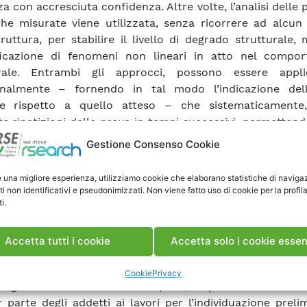
a con accresciuta confidenza. Altre volte, l’analisi delle 
he misurate viene utilizzata, senza ricorrere ad alcun
truttura, per stabilire il livello di degrado strutturale,
ificazione di fenomeni non lineari in atto nel compo
urale. Entrambi gli approcci, possono essere appli
onalmente – fornendo in tal modo l’indicazione del
te rispetto a quello atteso – che sistematicamente
e ripetizioni delle prove in tempi successivi, permettend
re una comparazione a fini diagnostici. Quest’ultima mo
Gestione Consenso Cookie
rice dei sistemi di monitoraggio, in particolare di quelli 
li l’acquisizione sistematica di misure fornisce la possi
e una migliore esperienza, utilizziamo cookie che elaborano statistiche di naviga
are l’evoluzione delle condizioni strutturali. Tuttavia, il
ti non identificativi e pseudonimizzati. Non viene fatto uso di cookie per la profil
i.
to risulta in genere molto complesso, richiede
nza approfondita delle metodologie di analisi e la disponi
ti diagnostici molto sofisticati, che ancora sono poco
Accetta tutti i cookie
Accetta solo i cookie essen
mbito dell’ingegneria delle opere di sbarramento. Pe
, lo scopo del presente studio è quello di individ
Cookie
Privacy
logia sufficientemente semplice, rapida ed accessib
 parte degli addetti ai lavori per l’individuazione preli