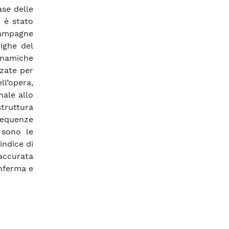
ase delle
ò è stato
 campagne
ighe del
dinamiche
zzate per
ll’opera,
nale allo
struttura
requenze
 sono le
indice di
accurata
onferma e