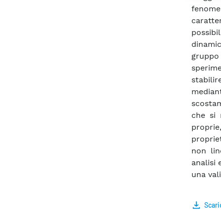
fenomen
caratte
possibi
dinamic
gruppo 
sperime
stabili
mediant
scostam
che si 
proprie
proprie
non li
analisi
una val
Scari