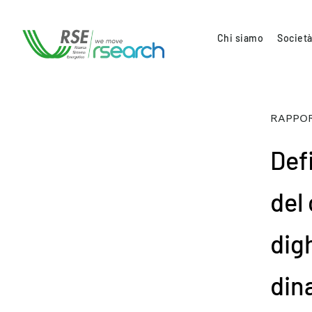
Chi siamo
Società
RAPPOR
Defi
del
dig
din