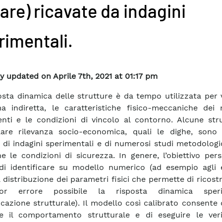
are) ricavate da indagini
rimentali.
y updated on Aprile 7th, 2021 at 01:17 pm
osta dinamica delle strutture è da tempo utilizzata per 
a indiretta, le caratteristiche fisico-meccaniche dei m
enti e le condizioni di vincolo al contorno. Alcune str
lare rilevanza socio-economica, quali le dighe, sono
 di indagini sperimentali e di numerosi studi metodologic
ne le condizioni di sicurezza. In genere, l’obiettivo per
di identificare su modello numerico (ad esempio agli 
la distribuzione dei parametri fisici che permette di ricost
or errore possibile la risposta dinamica speri
ficazione strutturale). Il modello così calibrato consente 
e il comportamento strutturale e di eseguire le veri