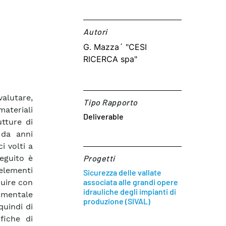
Autori​
G. Mazza´ "CESI
RICERCA spa"
valutare,
Tipo Rapporto
ateriali
Deliverable
utture di
 da anni
i volti a
seguito è
Progetti
elementi
Sicurezza delle vallate
associata alle grandi opere
ruire con
idrauliche degli impianti di
mentale
produzione (SIVAL)
quindi di
fiche di