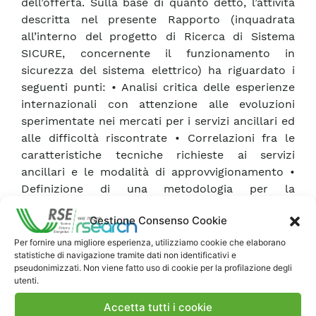
dell’offerta. Sulla base di quanto detto, l’attività
descritta nel presente Rapporto (inquadrata
all’interno del progetto di Ricerca di Sistema
SICURE, concernente il funzionamento in
sicurezza del sistema elettrico) ha riguardato i
seguenti punti: • Analisi critica delle esperienze
internazionali con attenzione alle evoluzioni
sperimentate nei mercati per i servizi ancillari ed
alle difficoltà riscontrate • Correlazioni fra le
caratteristiche tecniche richieste ai servizi
ancillari e le modalità di approvvigionamento •
Definizione di una metodologia per la
quantificazione e allocazione della riserva con
Gestione Consenso Cookie
riferimento ad una generica sessione di mercato,
basato sulla modellizzazione statistica di
Per fornire una migliore esperienza, utilizziamo cookie che elaborano
statistiche di navigazione tramite dati non identificativi e
domanda e offerta tenuto conto di un modello
pseudonimizzati. Non viene fatto uso di cookie per la profilazione degli
semplificato della rete per la rappresentazione
utenti.
della suddivisione in aree virtuali proposta dal
Accetta tutti i cookie
GME nella disciplina per l’approvvigionamento di