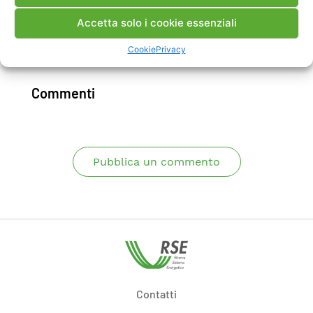
risorse compatibili con i vincoli di rete.
Accetta solo i cookie essenziali
Cookie
Privacy
Scarica Rapporto
Commenti
Pubblica un commento
Contatti