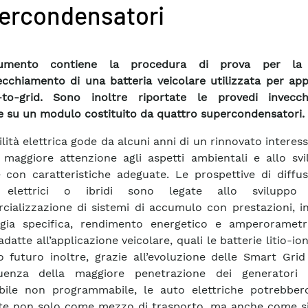
ercondensatori
umento contiene la procedura di prova per la v
vecchiamento di una batteria veicolare utilizzata per app
e-to-grid. Sono inoltre riportate le provedi invecc
e su un modulo costituito da quattro supercondensatori.
lità elettrica gode da alcuni anni di un rinnovato interess
maggiore attenzione agli aspetti ambientali e allo svi
e con caratteristiche adeguate. Le prospettive di diffu
i elettrici o ibridi sono legate allo sviluppo
ializzazione di sistemi di accumulo con prestazioni, in
gia specifica, rendimento energetico e amperorametri
adatte all’applicazione veicolare, quali le batterie litio-ion
o futuro inoltre, grazie all’evoluzione delle Smart Gri
uenza della maggiore penetrazione dei generatori
bile non programmabile, le auto elettriche potrebber
ate non solo come mezzo di trasporto, ma anche come si