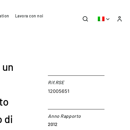
ation
Lavora con noi
 un
Rif.RSE​
12005651
to
 di
Anno Rapporto
2012