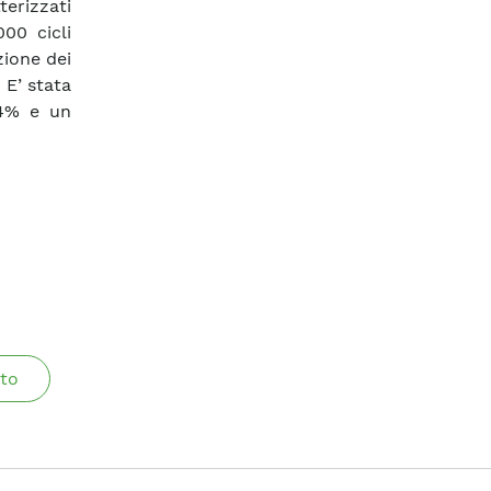
erizzati
000 cicli
zione dei
 E’ stata
14% e un
to