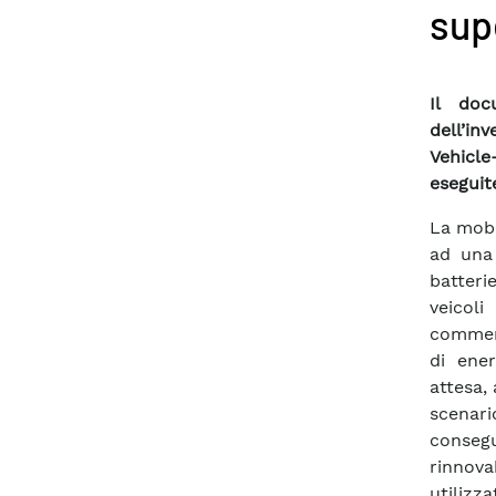
sup
Il doc
dell’in
Vehicl
eseguit
La mobi
ad una 
batteri
veicol
commerc
di ener
attesa, 
scenari
conseg
rinnova
utilizz