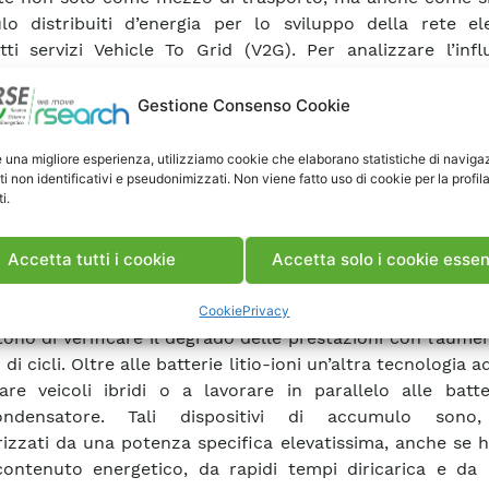
o distribuiti d’energia per lo sviluppo della rete elet
tti servizi Vehicle To Grid (V2G). Per analizzare l’inf
odalità di lavoro sulla vita attesa delle batterie veicolar
 punto nel corso del PAR 2012 una procedura che descri
Gestione Consenso Cookie
 specifiche per batterie veicolari in applicazioni V2G. La 
one di una parte introduttiva, che riporta indicazioni re
e una migliore esperienza, utilizziamo cookie che elaborano statistiche di naviga
ti non identificativi e pseudonimizzati. Non viene fatto uso di cookie per la profil
 di prova, agli strumenti di misura e agli aspetti di sicure
i.
e litio-ioni, considerate le uniche batterie adatte 
ia di applicazione. Il corpo vero e proprio della pro
ito dal ciclo di lavoro, rappresentativo dell’applicaz
Accetta tutti i cookie
Accetta solo i cookie essen
e in modo continuativo e dalle prove di caratterizza
re al termine di ogni sequenza di cicli di vita. Ta
Cookie
Privacy
ono di verificare il degrado delle prestazioni con l’aume
i cicli. Oltre alle batterie litio-ioni un’altra tecnologia a
are veicoli ibridi o a lavorare in parallelo alle batte
ondensatore. Tali dispositivi di accumulo sono, 
rizzati da una potenza specifica elevatissima, anche se
ontenuto energetico, da rapidi tempi diricarica e da 