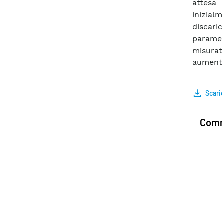
attesa 
inizial
discari
paramet
misura
aumento 
Scari
Comm