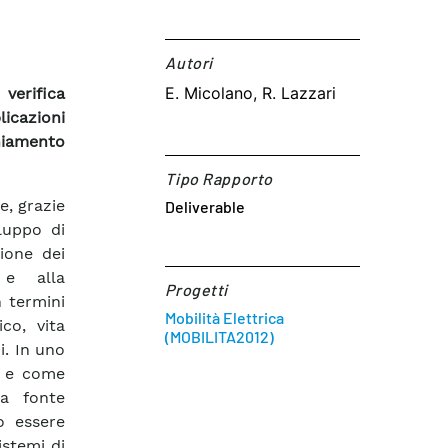
Autori​
E. Micolano, R. Lazzari
erifica
licazioni
hiamento
Tipo Rapporto
e, grazie
Deliverable
luppo di
sione dei
 e alla
Progetti
 termini
Mobilità Elettrica
co, vita
(MOBILITA2012)
i. In uno
d e come
 a fonte
o essere
stemi di