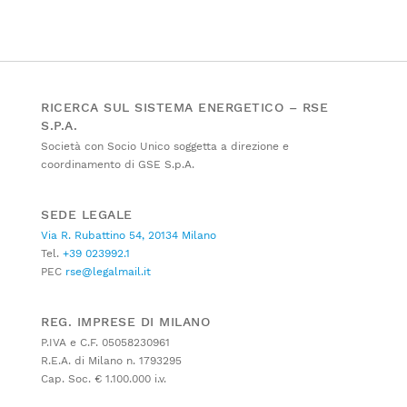
RICERCA SUL SISTEMA ENERGETICO – RSE
S.P.A.
Società con Socio Unico soggetta a direzione e
coordinamento di GSE S.p.A.
SEDE LEGALE
Via R. Rubattino 54, 20134 Milano
Tel.
+39 023992.1
PEC
rse@legalmail.it
REG. IMPRESE DI MILANO
P.IVA e C.F. 05058230961
R.E.A. di Milano n. 1793295
Cap. Soc. € 1.100.000 i.v.