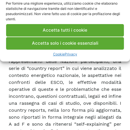
Per fornire una migliore esperienza, utilizziamo cookie che elaborano
cui fanno parte, oltre all’Italia, la Finlandia, il
statistiche di navigazione tramite dati non identificativi e
Giappone, la Svezia, la Norvegia, la Francia, gli
pseudonimizzati. Non viene fatto uso di cookie per la profilazione degli
utenti.
Stati Uniti e l’Olanda. Il gruppo ha come oggetto
lo studio della problematiche connesse con il
Accetta tutti i cookie
Performance Contracting, che è il principale
strumento contrattuale attraverso il quale
Accetta solo i cookie essenziali
operano generalmente le ESCO. Il citato gruppo
di lavoro ha messo a punto, attraverso i
Cookie
Privacy
rappresentanti delle Nazioni partecipanti, una
serie di “country report” in cui viene analizzato il
contesto energetico nazionale, le aspettative nei
confronti delle ESCO, le effettive modalità
operative di queste e le problematiche che esse
incontrano, questioni contrattuali, legali ed infine
una rassegna di casi di studio, ove disponibili. I
country reports, nella loro forma più aggiornata,
sono riportati in forma integrale negli allegati da
A ad F e sono da ritenersi “self-explaining” per