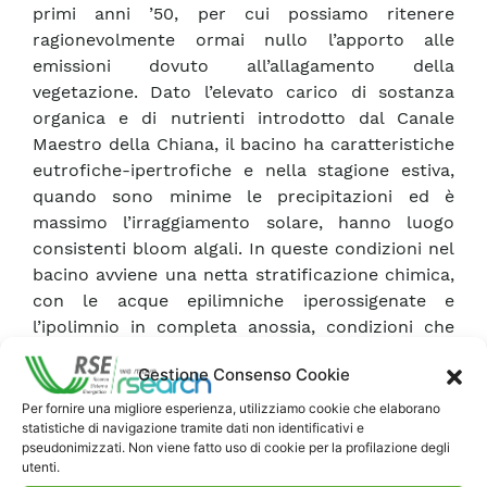
primi anni ’50, per cui possiamo ritenere
ragionevolmente ormai nullo l’apporto alle
emissioni dovuto all’allagamento della
vegetazione. Dato l’elevato carico di sostanza
organica e di nutrienti introdotto dal Canale
Maestro della Chiana, il bacino ha caratteristiche
eutrofiche-ipertrofiche e nella stagione estiva,
quando sono minime le precipitazioni ed è
massimo l’irraggiamento solare, hanno luogo
consistenti bloom algali. In queste condizioni nel
bacino avviene una netta stratificazione chimica,
con le acque epilimniche iperossigenate e
l’ipolimnio in completa anossia, condizioni che
dovrebbero favorire una degradazione
Gestione Consenso Cookie
anaerobica della biomassa con formazione di
metano. Sono state effettuate cinque campagne
Per fornire una migliore esperienza, utilizziamo cookie che elaborano
statistiche di navigazione tramite dati non identificativi e
di rilievo in maggio, giugno, luglio agosto ed
pseudonimizzati. Non viene fatto uso di cookie per la profilazione degli
ottobre, nelle quali in tre stazioni,
utenti.
rappresentative delle tre aree omogenee in cui è