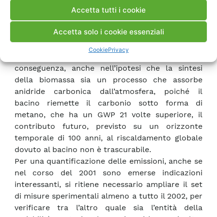
Accetta tutti i cookie
stato suddiviso il bacino, sono stati posizionati
imbuti per la raccolta dei gas emessi (Ceradini,
Accetta solo i cookie essenziali
2001). L’analisi dei campioni raccolti ha
confermato la tendenza del bacino ad emettere
Cookie
Privacy
nei mesi caldi significative quantità di metano. Di
conseguenza, anche nell’ipotesi che la sintesi
della biomassa sia un processo che assorbe
anidride carbonica dall’atmosfera, poiché il
bacino riemette il carbonio sotto forma di
metano, che ha un GWP 21 volte superiore, il
contributo futuro, previsto su un orizzonte
temporale di 100 anni, al riscaldamento globale
dovuto al bacino non è trascurabile.
Per una quantificazione delle emissioni, anche se
nel corso del 2001 sono emerse indicazioni
interessanti, si ritiene necessario ampliare il set
di misure sperimentali almeno a tutto il 2002, per
verificare tra l’altro quale sia l’entità della