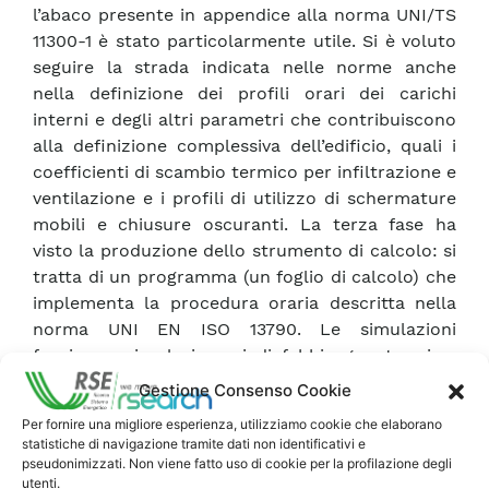
l’abaco presente in appendice alla norma UNI/TS
11300-1 è stato particolarmente utile. Si è voluto
seguire la strada indicata nelle norme anche
nella definizione dei profili orari dei carichi
interni e degli altri parametri che contribuiscono
alla definizione complessiva dell’edificio, quali i
coefficienti di scambio termico per infiltrazione e
ventilazione e i profili di utilizzo di schermature
mobili e chiusure oscuranti. La terza fase ha
visto la produzione dello strumento di calcolo: si
tratta di un programma (un foglio di calcolo) che
implementa la procedura oraria descritta nella
norma UNI EN ISO 13790. Le simulazioni
forniscono i valori orari di fabbisogno termico,
assumendo di avere a disposizione un impianto
Gestione Consenso Cookie
ideale, ossia capace di soddisfare in ogni
Per fornire una migliore esperienza, utilizziamo cookie che elaborano
momento il fabbisogno termico dell’edificio.
statistiche di navigazione tramite dati non identificativi e
Ovviamente, il proseguimento dell’attività dovrà
pseudonimizzati. Non viene fatto uso di cookie per la profilazione degli
utenti.
prevedere la modellazione di una pompa di