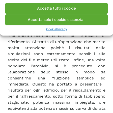
calore reale in luogo di un impianto ideale.
Accetta tutti i cookie
Inoltre, è stata condotta un’attenta analisi, atta a
validare il programma utilizzato, attraverso il
Accetta solo i cookie essenziali
confronto con un software commerciale,
Cookie
Privacy
TRNSYS. Un problema a parte è stato quello del
reperimento dei dati climatici per le località di
riferimento. Si tratta di un’operazione che merita
molta attenzione poiché i risultati delle
simulazioni sono estremamente sensibili alla
scelta del file meteo utilizzato. Infine, una volta
popolato l’archivio, si è proceduto con
l’elaborazione dello stesso in modo da
consentirne una fruizione semplice ed
immediata. Questo ha portato a presentare i
risultati per ogni edificio, per il riscaldamento e
per il raffrescamento, sotto forma di fabbisogno
stagionale, potenza massima impiegata, ore
equivalenti alla potenza massima, curva di durata