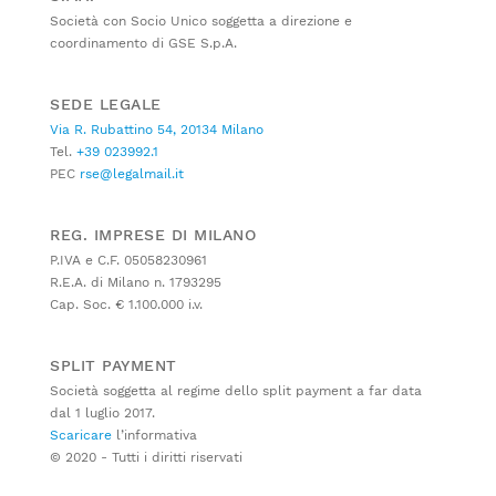
Società con Socio Unico soggetta a direzione e
coordinamento di GSE S.p.A.
SEDE LEGALE
Via R. Rubattino 54, 20134 Milano
Tel.
+39 023992.1
PEC
rse@legalmail.it
REG. IMPRESE DI MILANO
P.IVA e C.F. 05058230961
R.E.A. di Milano n. 1793295
Cap. Soc. € 1.100.000 i.v.
SPLIT PAYMENT
Società soggetta al regime dello split payment a far data
dal 1 luglio 2017.
Scaricare
l’informativa
© 2020 - Tutti i diritti riservati