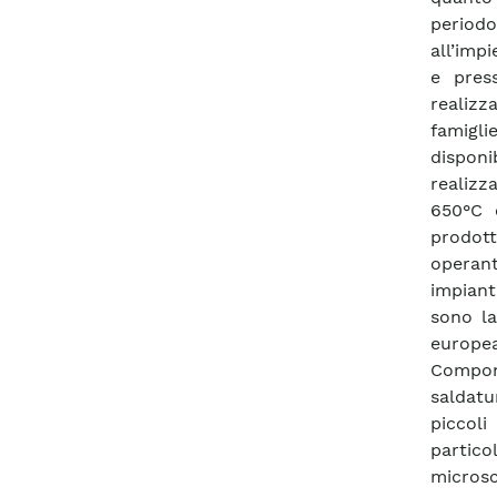
periodo,
all’imp
e pres
realizz
famigli
dispon
realizz
650°C e
prodot
operant
impiant
sono la
europea
Compon
saldatu
piccoli
partico
microsc