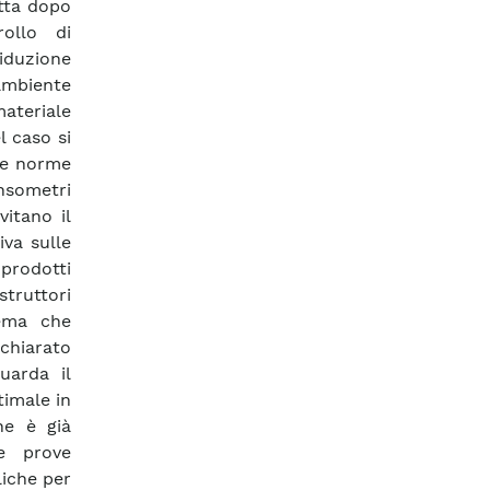
atta dopo
ollo di
iduzione
 ambiente
materiale
l caso si
lle norme
ensometri
vitano il
va sulle
 prodotti
truttori
tema che
chiarato
uarda il
timale in
he è già
e prove
iche per