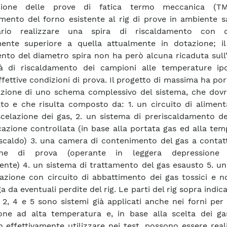
uzione delle prove di fatica termo meccanica (TM
amento del forno esistente al rig di prove in ambiente 
ario realizzare una spira di riscaldamento con d
ente superiore a quella attualmente in dotazione; il
nto del diametro spira non ha però alcuna ricaduta sull’
à di riscaldamento dei campioni alle temperature ipot
fettive condizioni di prova. Il progetto di massima ha por
zione di uno schema complessivo del sistema, che dovr
ato e che risulta composto da: 1. un circuito di alimen
celazione dei gas, 2. un sistema di preriscaldamento de
cazione controllata (in base alla portata gas ed alla te
iscaldo) 3. una camera di contenimento del gas a contat
ne di prova (operante in leggera depressione r
iente) 4. un sistema di trattamento del gas esausto 5. u
razione con circuito di abbattimento dei gas tossici e n
a da eventuali perdite del rig. Le parti del rig sopra indi
, 2, 4 e 5 sono sistemi già applicati anche nei forni per
one ad alta temperatura e, in base alla scelta dei ga
o effettivamente utilizzare nei test, possono essere real