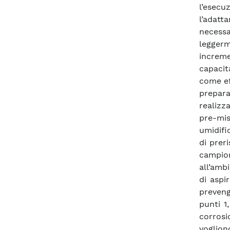
l’esec
l’adatt
necess
leggerm
increme
capacit
come ef
prepara
realizz
pre-mis
umidifi
di prer
campio
all’amb
di aspi
preveng
punti 1
corrosi
voglion