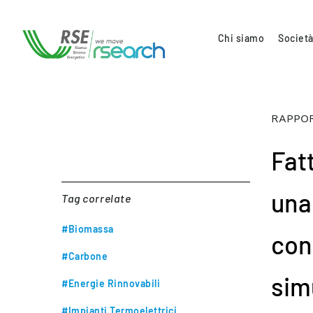
Chi siamo
Società
RAPPOR
Fatt
una
Tag correlate
#Biomassa
con
#Carbone
sim
#Energie Rinnovabili
#Impianti Termoelettrici