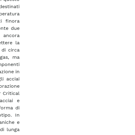
destinati
mperatura
i finora
ente due
n ancora
ttere la
di circa
ogas, ma
mponenti
azione in
i acciai
borazione
Critical
acciai e
forma di
tipo. In
aniche e
di lunga