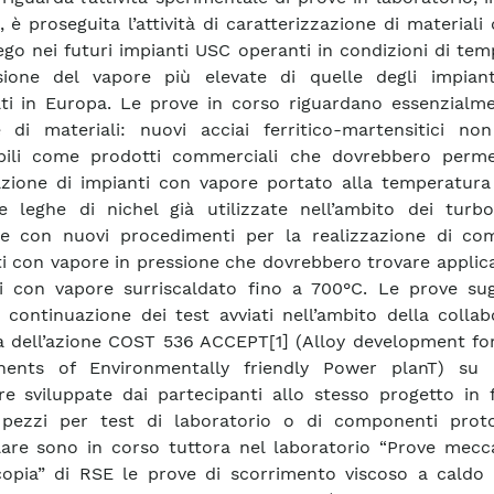
 è proseguita l’attività di caratterizzazione di materiali 
iego nei futuri impianti USC operanti in condizioni di te
sione del vapore più elevate di quelle degli impiant
ati in Europa. Le prove in corso riguardano essenzialm
e di materiali: nuovi acciai ferritico-martensitici no
ibili come prodotti commerciali che dovrebbero perme
azione di impianti con vapore portato alla temperatura 
 leghe di nichel già utilizzate nell’ambito dei turb
te con nuovi procedimenti per la realizzazione di co
i con vapore in pressione che dovrebbero trovare applic
i con vapore surriscaldato fino a 700°C. Le prove sugl
 continuazione dei test avviati nell’ambito della colla
 dell’azione COST 536 ACCEPT[1] (Alloy development for 
ents of Environmentally friendly Power planT) su 
re sviluppate dai partecipanti allo stesso progetto in 
 pezzi per test di laboratorio o di componenti proto
lare sono in corso tuttora nel laboratorio “Prove mecc
opia” di RSE le prove di scorrimento viscoso a caldo 