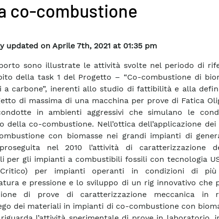
la co-combustione
y updated on Aprile 7th, 2021 at 01:35 pm
porto sono illustrate le attività svolte nel periodo di ri
bito della task 1 del Progetto – “Co-combustione di bio
 a carbone”, inerenti allo studio di fattibilità e alla defin
etto di massima di una macchina per prove di Fatica Oli
ondotte in ambienti aggressivi che simulano le condi
io della co-combustione. Nell’ottica dell’applicazione dei
ombustione con biomasse nei grandi impianti di gener
 proseguita nel 2010 l’attività di caratterizzazione d
li per gli impianti a combustibili fossili con tecnologia U
Critico) per impianti operanti in condizioni di più
tura e pressione e lo sviluppo di un rig innovativo che
uzione di prove di caratterizzazione meccanica in r
iego dei materiali in impianti di co-combustione con biom
riguarda l’attività sperimentale di prove in laboratorio, 