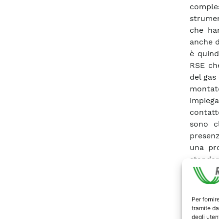
comples
strumen
che han
anche d
è quind
RSE ch
del gas
montat
impiega
contatt
sono cl
presenz
una pro
standar
secondo
dell’ap
risultat
Per fornir
– l’app
tramite da
quella 
degli utent