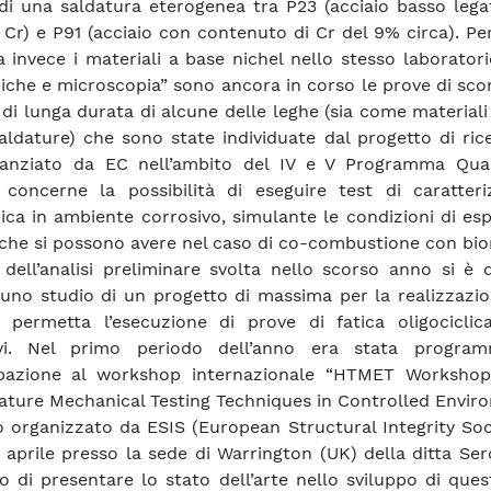
di una saldatura eterogenea tra P23 (acciaio basso lega
i Cr) e P91 (acciaio con contenuto di Cr del 9% circa). P
a invece i materiali a base nichel nello stesso laborator
che e microscopia” sono ancora in corso le prove di sco
 di lunga durata di alcune delle leghe (sia come materiali
ldature) che sono state individuate dal progetto di ric
nanziato da EC nell’ambito del IV e V Programma Qua
concerne la possibilità di eseguire test di caratteri
ca in ambiente corrosivo, simulante le condizioni di es
 che si possono avere nel caso di co-combustione con bi
 dell’analisi preliminare svolta nello scorso anno si è 
 uno studio di un progetto di massima per la realizzazi
 permetta l’esecuzione di prove di fatica oligociclic
ivi. Nel primo periodo dell’anno era stata progra
ipazione al workshop internazionale “HTMET Worksho
ture Mechanical Testing Techniques in Controlled Enviro
o organizzato da ESIS (European Structural Integrity Soc
1 aprile presso la sede di Warrington (UK) della ditta Se
o di presentare lo stato dell’arte nello sviluppo di que