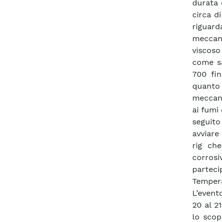
durata 
circa d
riguard
meccani
viscoso
come sa
700 fi
quanto 
meccani
ai fumi
seguito
avviare
rig che
corros
partec
Tempera
L’event
20 al 2
lo scop