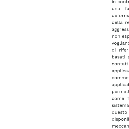
in cont
una fa
deforma
della r
aggress
non esp
voglian
di rife
basati 
contatt
applica
commerc
applica
permett
come f
sistema
questo
dispon
meccani