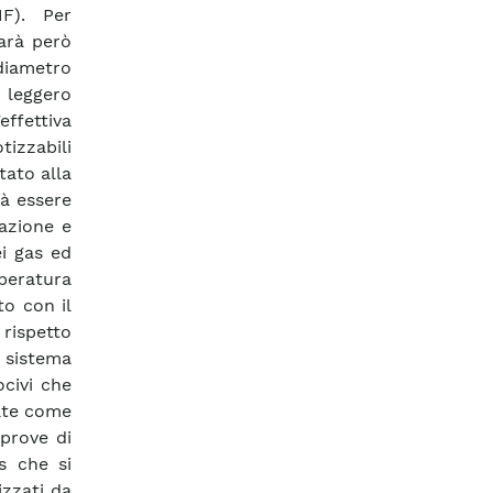
F). Per
sarà però
iametro
 leggero
effettiva
izzabili
tato alla
à essere
tazione e
i gas ed
mperatura
to con il
ispetto
n sistema
ocivi che
cate come
 prove di
s che si
izzati da