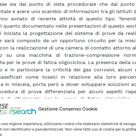
se sia dal punto di vista procedurale che dal punto 
tale e avere uno scambio di informazioni tra gli istituti d
no avviato di recente attività di questo tipo. Tenen
i quanto documentato nelle presentazioni di questo work
i iniziata la progettazione del sistema di prove da real
e sarà composto da un opportuno circuito per la misc
 con la realizzazione di una camera di contatto attorno a
o su una macchina di trazione-compressione norm
ta per le prove di fatica oligociclica. La presenza della 
o e in particolare la criticità dei gas corrosivi, alcuni 
assificati come tossici in relazione alla loro percen
a in miscela, porta però a dover sviluppare soluzioni a
cedura di prova differenziata per alcuni aspetti rispe
d di riferimento per la prova di fatica oligociclica,
 ASTM E606. Le modifiche principali della procedura di
Gestione Consenso Cookie
parecchiatura individuate come necessarie in prima batt
e essere:
e una migliore esperienza, utilizziamo cookie che elaborano statistiche di naviga
licazione di una misura di deformazione del provino alte
ti non identificativi e pseudonimizzati. Non viene fatto uso di cookie per la profil
standard di contatto dell’estensometro con il tratto u
i.