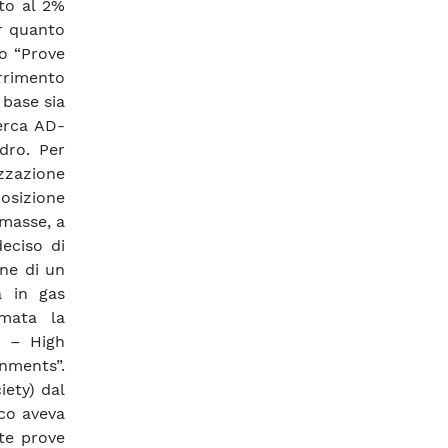
to al 2%
er quanto
io “Prove
rrimento
 base sia
erca AD-
dro. Per
zzazione
posizione
omasse, a
deciso di
one di un
a in gas
mmata la
p – High
nments”.
iety) dal
rco aveva
ste prove