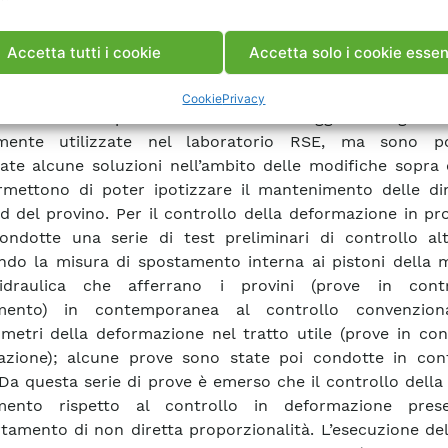
o, – l’identificazione del forno di riscaldamento
ppie di controllo della temperatura più opportune rispe
Accetta tutti i cookie
Accetta solo i cookie essen
a del circuito del gas corrosivo. In un primo momento e
ata anche la necessità di dover ricorrere all’utilizzo di u
Cookie
Privacy
mensionato rispetto alle dimensioni suggerite dagli st
lmente utilizzate nel laboratorio RSE, ma sono p
uate alcune soluzioni nell’ambito delle modifiche sopra
mettono di poter ipotizzare il mantenimento delle di
d del provino. Per il controllo della deformazione in p
ondotte una serie di test preliminari di controllo alt
ando la misura di spostamento interna ai pistoni della 
idraulica che afferrano i provini (prove in cont
mento) in contemporanea al controllo convenzion
metri della deformazione nel tratto utile (prove in con
zione); alcune prove sono state poi condotte in cont
 Da questa serie di prove è emerso che il controllo della
mento rispetto al controllo in deformazione pres
amento di non diretta proporzionalità. L’esecuzione del