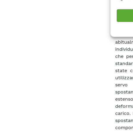
provin
termoco
presenz
ipotizz
sottodi
abitua
individ
che per
standar
state c
utilizz
servo 
sposta
estenso
deforma
carico.
sposta
comport