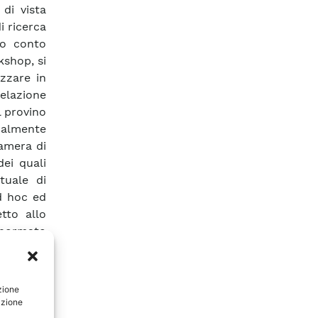
di vista
i ricerca
do conto
shop, si
izzare in
elazione
l provino
almente
camera di
dei quali
tuale di
d hoc ed
tto allo
 normato
 prova e
uta sono
zione
rnativa a
azione
tile del