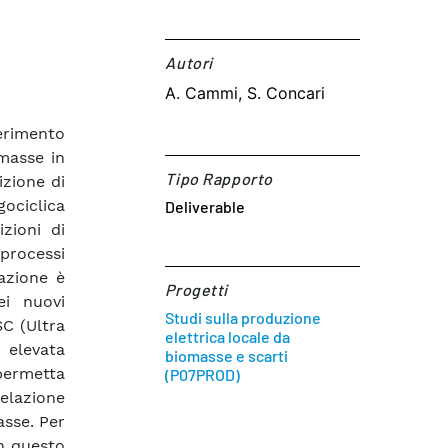
Autori​
A. Cammi, S. Concari
ferimento
masse in
Tipo Rapporto
izione di
gociclica
Deliverable
zioni di
 processi
azione è
Progetti
ei nuovi
Studi sulla produzione
SC (Ultra
elettrica locale da
 elevata
biomasse e scarti
 permetta
(P07PROD)
elazione
asse. Per
in questo