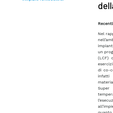
del
Recentl
Nel rap
nell’am
impianti
un prog
(LCF) c
eserciz
di co-c
infatti
materia
Super 
tempera
l’esec
all’imp
quanto 