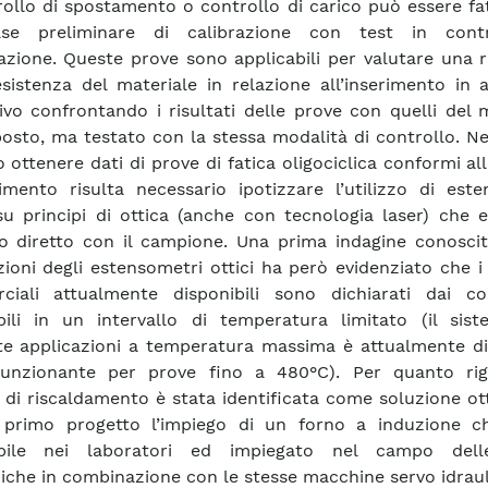
rollo di spostamento o controllo di carico può essere f
se preliminare di calibrazione con test in contr
zione. Queste prove sono applicabili per valutare una r
esistenza del materiale in relazione all’inserimento in
ivo confrontando i risultati delle prove con quelli del 
osto, ma testato con la stessa modalità di controllo. Ne
o ottenere dati di prove di fatica oligociclica conformi a
rimento risulta necessario ipotizzare l’utilizzo di est
su principi di ottica (anche con tecnologia laser) che e
o diretto con il campione. Una prima indagine conosciti
zioni degli estensometri ottici ha però evidenziato che i
iali attualmente disponibili sono dichiarati dai cos
bili in un intervallo di temperatura limitato (il sis
e applicazioni a temperatura massima è attualmente di
unzionante per prove fino a 480°C). Per quanto rig
 di riscaldamento è stata identificata come soluzione ot
 primo progetto l’impiego di un forno a induzione c
ibile nei laboratori ed impiegato nel campo dell
che in combinazione con le stesse macchine servo idraul