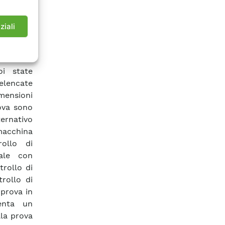
 e delle
tto alla
ziali
ra stata
n provino
andard e
oi state
 elencate
mensioni
rova sono
ernativo
macchina
rollo di
ale con
trollo di
rollo di
 prova in
enta un
la prova