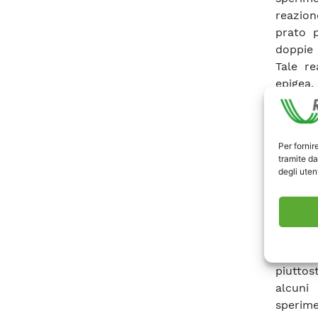
reazion
prato 
doppie 
Tale re
epigea,
radical
l’indice
longevi
Per fornir
stomati
tramite da
di anid
degli utent
luogo d
carboni
lettier
rispett
lettier
piuttos
alcuni 
sperime