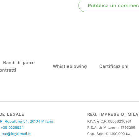
Pubblica un commen
Bandi di gara e
Whistleblowing
Certificazioni
ontratti
DE LEGALE
REG. IMPRESE DI MIL
 R. Rubattino 54, 20134 Milano
P.IVA e C.F. 05058230961
+39 023992.1
R.E.A. di Milano n. 1793295
C
rse@legalmail.it
Cap. Soc. € 1.100.000 i.v.