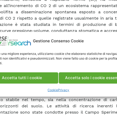
e all’incremento di CO 2 di un ecosistema rappresenta
polifita a disseminazione spontanea esposto a concen
di CO 2 rispetto a quelle registrate usualmente in aria t
azione è stata studiata in termini di produzione di 
 curve pressione-volume, conduttanza stomatica e accre
e. Risposte fisiologiche significative sono state regis
Gestione Consenso Cookie
 di area fogliare, la produzione di biomassa epigea e di let
tà dell’apparato radicale e, in alcune specie, per la co
e una migliore esperienza, utilizziamo cookie che elaborano statistiche di naviga
ca. Una foresta esposta da lungo tempo a elevate concen
ti non identificativi e pseudonimizzati. Non viene fatto uso di cookie per la profil
ride carbonica, la mofeta “I Borboi”, presso Lajatico (PI
i.
ella seconda sperimentazione, volta a quantificare gli ac
o e azoto nel terreno, mediante lo studio dell’alterazi
Accetta tutti i cookie
Accetta solo i cookie essen
a e della sostanza organica del suolo. Differenze signi
o al controllo sono state osservate sia per lo spesso
Cookie
Privacy
a, indice della formazione di un serbatoio di carbonio 
to stabile nel tempo, sia nella concentrazione di car
orizzonti del suolo. Le attività di ricerca inerenti 
ntazione sono state condotte presso il Campo Sperime