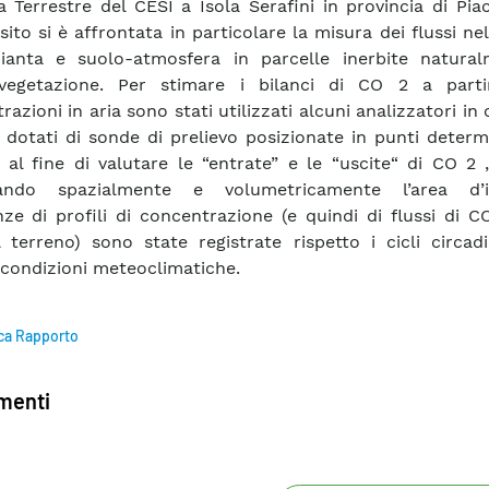
a Terrestre del CESI a Isola Serafini in provincia di Pia
sito si è affrontata in particolare la misura dei flussi ne
pianta e suolo-atmosfera in parcelle inerbite natura
vegetazione. Per stimare i bilanci di CO 2 a parti
azioni in aria sono stati utilizzati alcuni analizzatori in
 dotati di sonde di prelievo posizionate in punti determ
 al fine di valutare le “entrate” e le “uscite“ di CO 2 ,
tando spazialmente e volumetricamente l’area d’i
nze di profili di concentrazione (e quindi di flussi di 
l terreno) sono state registrate rispetto i cicli circad
 condizioni meteoclimatiche.
ca Rapporto
enti