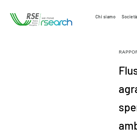
Chi siamo
Società
RAPPOR
Flu
agr
spe
amb