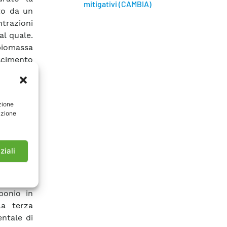
mitigativi (CAMBIA)
to da un
trazioni
al quale.
biomassa
scimento
trate per
tiera, la
nduttanza
zione
trazioni
azione
) è stata
cumuli di
one della
ziali
ficative
re della
organico
bonio in
la terza
ntale di