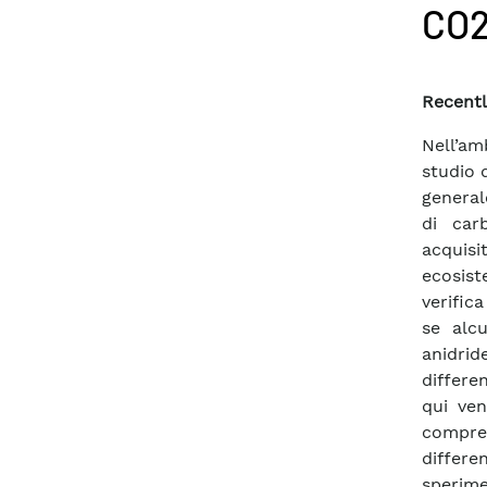
CO
Recentl
Nell’am
studio d
general
di car
acquis
ecosist
verifica
se alcu
anidrid
differe
qui ve
compren
differe
sperim