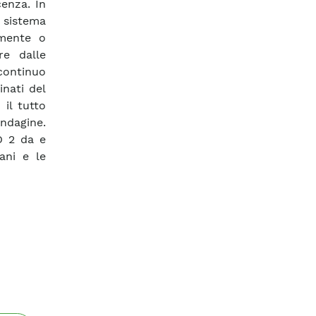
cenza. In
l sistema
lmente o
re dalle
 continuo
inati del
 il tutto
ndagine.
CO 2 da e
iani e le