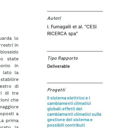
Autori​
I. Fumagalli et al. "CESI
RICERCA spa"
uarda lo
restri in
 biossido
Tipo Rapporto
no state
bonio in
Deliverable
n lato la
stabilire
estro di
Progetti
ri di tre
Il sistema elettrico e i
zioni che
cambiamenti climatici
maggiore
globali:effetti dei
toposti a
cambiamenti climatici sulla
gestione del sistema e
 La prima
possibili contributi
urato la