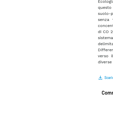
Ecologi
questo 
suolo-
senza 
concentr
di CO 2
sistema
delimi
Differe
verso i
diverse
Scari
Comm