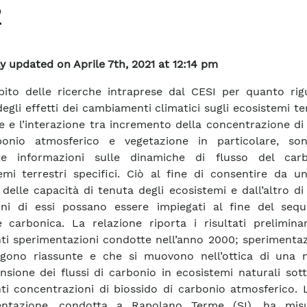
2
y updated on Aprile 7th, 2021 at 12:14 pm
bito delle ricerche intraprese dal CESI per quanto rig
egli effetti dei cambiamenti climatici sugli ecosistemi ter
e e l’interazione tra incremento della concentrazione di
bonio atmosferico e vegetazione in particolare, so
ite informazioni sulle dinamiche di flusso del car
emi terrestri specifici. Ciò al fine di consentire da u
 delle capacità di tenuta degli ecosistemi e dall’altro di 
ni di essi possano essere impiegati al fine del sequ
e carbonica. La relazione riporta i risultati prelimina
nti sperimentazioni condotte nell’anno 2000; sperimenta
ngono riassunte e che si muovono nell’ottica di una 
sione dei flussi di carbonio in ecosistemi naturali sot
nti concentrazioni di biossido di carbonio atmosferico.
entazione, condotta a Rapolano Terme (SI), ha mis