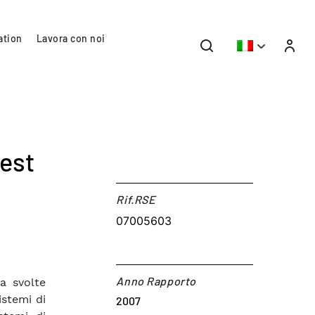
ation
Lavora con noi
test
Rif.RSE​
07005603
Anno Rapporto
a svolte
istemi di
2007