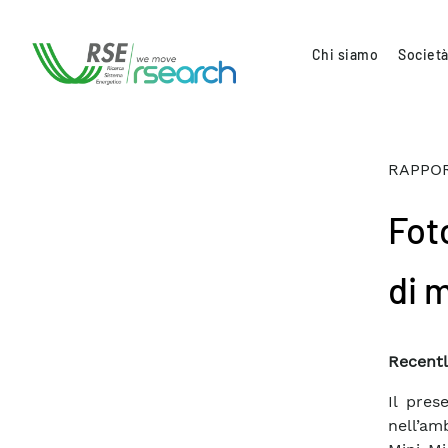
Chi siamo
Società
RAPPOR
Fot
di 
Recentl
Il pres
nell’am