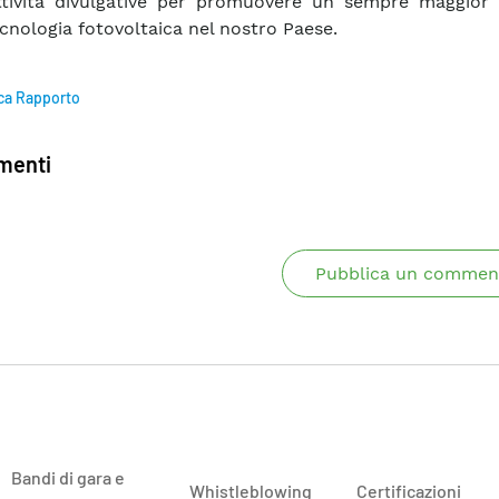
ttività divulgative per promuovere un sempre maggior 
ecnologia fotovoltaica nel nostro Paese.
ca Rapporto
enti
Pubblica un commen
Bandi di gara e
Whistleblowing
Certificazioni