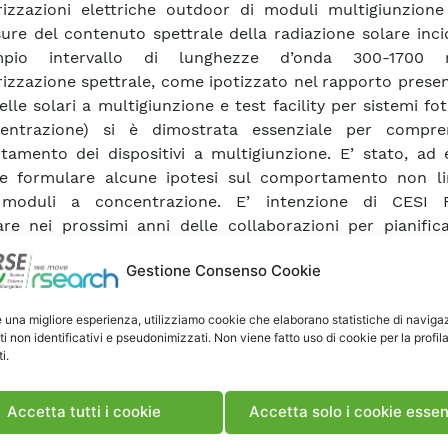
rizzazioni elettriche outdoor di moduli multigiunzione
sure del contenuto spettrale della radiazione solare inci
pio intervallo di lunghezze d’onda 300-1700
rizzazione spettrale, come ipotizzato nel rapporto prese
lle solari a multigiunzione e test facility per sistemi fot
entrazione) si è dimostrata essenziale per compre
amento dei dispositivi a multigiunzione. E’ stato, ad 
le formulare alcune ipotesi sul comportamento non li
 moduli a concentrazione. E’ intenzione di CESI 
are nei prossimi anni delle collaborazioni per pianific
e di test del contenuto spettrale della radiazione inc
Gestione Consenso Cookie
 latitudini sul territorio italiano. I test outdoor sui
razione presso CESI RICERCA sono stati effettuati do
e una migliore esperienza, utilizziamo cookie che elaborano statistiche di naviga
nato la condizione ottimale di lavoro dell’inseguitore 
ti non identificativi e pseudonimizzati. Non viene fatto uso di cookie per la profil
ati confrontati con i test indoor eseguiti da SolarTec,
i.
nstitute (con il simulatore solare) sui moduli, le c
uli. E’ stato così possibile ricavare i valori dell’efficien
Accetta tutti i cookie
Accetta solo i cookie essen
enti utilizzate, del mismatch fra le correnti prodotte da
oltre a evidenziare gli attuali limiti della caratterizzazion