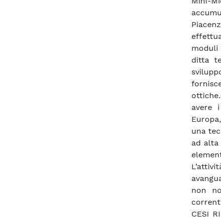
Mini-Mi
accumul
Piacenz
effettu
moduli 
ditta t
svilupp
fornisce
ottiche
avere i
Europa,
una tec
ad alta
element
L’attiv
avangua
non no
corrent
CESI RI