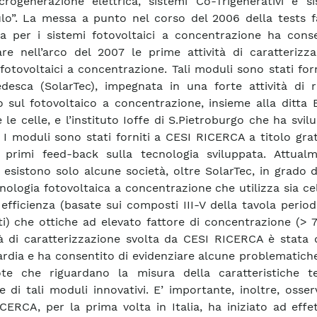
crogenerazione elettrica, sistemi Co-Trigenerativi e si
o”. La messa a punto nel corso del 2006 della tests fac
a per i sistemi fotovoltaici a concentrazione ha conse
are nell’arco del 2007 le prime attività di caratterizz
fotovoltaici a concentrazione. Tali moduli sono stati forn
edesca (SolarTec), impegnata in una forte attività di r
o sul fotovoltaico a concentrazione, insieme alla ditta
 le celle, e l’instituto Ioffe di S.Pietroburgo che ha svil
. I moduli sono stati forniti a CESI RICERCA a titolo gra
 primi feed-back sulla tecnologia sviluppata. Attualm
 esistono solo alcune società, oltre SolarTec, in grado d
nologia fotovoltaica a concentrazione che utilizza sia cel
 efficienza (basate sui composti III-V della tavola period
i) che ottiche ad elevato fattore di concentrazione (> 7
ità di caratterizzazione svolta da CESI RICERCA è stata 
rdia e ha consentito di evidenziare alcune problematich
te che riguardano la misura della caratteristiche t
e di tali moduli innovativi. E’ importante, inoltre, osse
CERCA, per la prima volta in Italia, ha iniziato ad effe