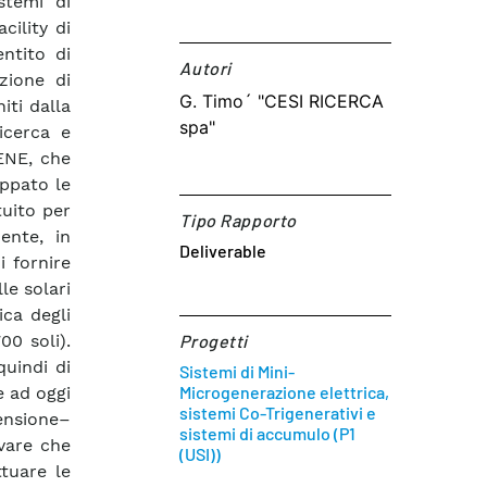
stemi di
ility di
ntito di
Autori​
azione di
G. Timo´ "CESI RICERCA
iti dalla
spa"
icerca e
 ENE, che
uppato le
tuito per
Tipo Rapporto
ente, in
Deliverable
i fornire
le solari
ica degli
00 soli).
Progetti
quindi di
Sistemi di Mini-
Microgenerazione elettrica,
e ad oggi
sistemi Co-Trigenerativi e
ensione–
sistemi di accumulo (P1
rvare che
(USI))
ttuare le