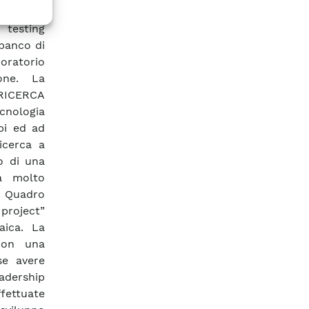
cnologia
 testing
 banco di
boratorio
one. La
I RICERCA
cnologia
pi ed ad
ricerca a
po di una
ca molto
a Quadro
project”
aica. La
con una
se avere
eadership
ffettuate