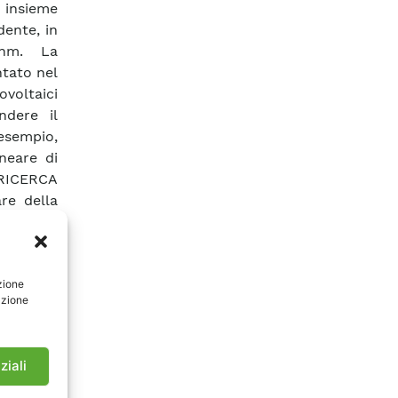
 insieme
dente, in
 nm. La
ntato nel
ovoltaici
ndere il
esempio,
neare di
RICERCA
are della
idente a
 moduli a
po avere
zione
solare e
azione
 ENE e lo
elle e i
za ottica
ziali
lle celle
e indoor.