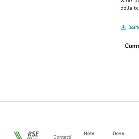
varie a
della t
Scari
Comm
Note
Dove
Contatti