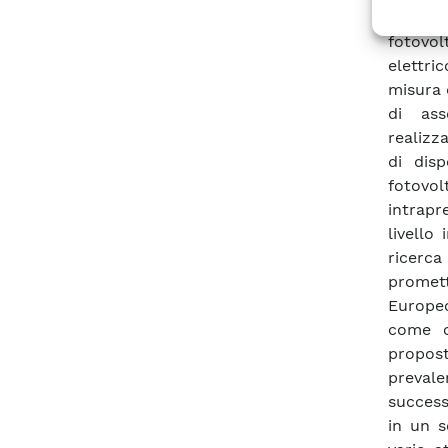
Per pot
fotovol
elettri
misura 
di ass
realizz
di disp
fotovol
intrapr
livello
ricerc
promet
Europe
come c
propos
prevale
success
in un s