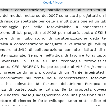
Cookie
Privacy
er effettuare una caratterizzazione completa della te
taica a concentrazione, parallelamente alle attività di
co dei moduli, nell’arco del 2007 sono stati progettati un
di risposta spettrale per celle a multigiunzione ed un la
emblaggio per celle fotovoltaiche a concentrazi
azione di tali progetti nel 2008 permetterà, così, a CES
orre di un laboratorio di caratterizzazione della te
taica a concentrazione adeguato a valutarne gli svilup
endere attività di collaborazione con altri istituti di 
 internazionale. Sempre nell’ottica di favorire lo svilup
a avanzata in Italia su una tecnologia fotovoltai
tente, CESI RICERCA ha partecipato al VII° Programm
o presentando una proposta di un “large integrated 
oordinatore sul tema della concentrazione fotovolt
ta ha coinvolto 16 Partner dell’Unione Europea 
nza di partecipazione italiana. Se la proposta doves
o il nostro Paese guadagnerebbe così una posizione di l
ettore di ricerca in forte sviluppo. Sono state infine e