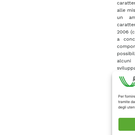
caratte
alle mi
un am
caratte
2006 (ce
a conc
comport
possibi
alcuni
svilupp
campagn
diverse
concent
Per fornir
determi
tramite da
sono st
degli utent
Ioffe I
sottomod
delle l
solari, 