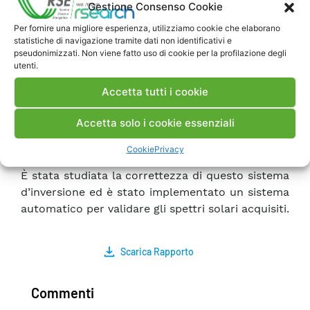
Gestione Consenso Cookie
organizzata da JRC presso ENEA Trisaia, ed è
stato utilizzato per testare un sistema
Per fornire una migliore esperienza, utilizziamo cookie che elaborano
statistiche di navigazione tramite dati non identificativi e
d’inversione degli spettri solari al fine di calcolare
pseudonimizzati. Non viene fatto uso di cookie per la profilazione degli
i parametri meteorologici (temperatura e
utenti.
pressione superficiale, contenuto colonnare di
Accetta tutti i cookie
acqua precipitabile e di ozono, coefficienti di
Rayleigh per descrivere il carico aerosolico
Accetta solo i cookie essenziali
atmosferico), necessari per la costruzione di uno
spettro “sintetico” mediante il software
Cookie
Privacy
SMARTS2.
È stata studiata la correttezza di questo sistema
d’inversione ed è stato implementato un sistema
automatico per validare gli spettri solari acquisiti.
Scarica Rapporto
Commenti