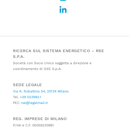
RICERCA SUL SISTEMA ENERGETICO – RSE
S.P.A.
Società con Socio Unico soggetta a direzione e
coordinamento di GSE S.p.A.
SEDE LEGALE
Via R. Rubattino 54, 20134 Milano
Tel.
+39 023992.1
PEC
rse@legalmail.it
REG. IMPRESE DI MILANO
P.IVA e C.F. 05058230961