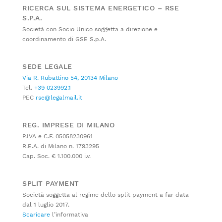
RICERCA SUL SISTEMA ENERGETICO – RSE
S.P.A.
Società con Socio Unico soggetta a direzione e
coordinamento di GSE S.p.A.
SEDE LEGALE
Via R. Rubattino 54, 20134 Milano
Tel.
+39 023992.1
PEC
rse@legalmail.it
REG. IMPRESE DI MILANO
P.IVA e C.F. 05058230961
R.E.A. di Milano n. 1793295
Cap. Soc. € 1.100.000 i.v.
SPLIT PAYMENT
Società soggetta al regime dello split payment a far data
dal 1 luglio 2017.
Scaricare
l’informativa