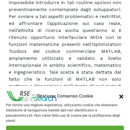
impossibile introdurre in tali routine opzioni non
preventivamente contemplate dagli sviluppatori.
Per ovviare a tali aspetti problematici e restrittivi,
ed affrontare l’applicazione sul caso reale,
nell’attività di ricerca svolta quest’anno si è
ritenuto opportuno interfacciare MIDA con le
funzioni matematiche presenti nell’Optimization
Toolbox del codice commerciale MATLAB,
ampiamente utilizzato e validato a livello
internazionale in ambito scientifico, matematico
e ingegneristico. Tale scelta è stata dettata dal
fatto che le funzioni di MATLAB non solo
mettono a disposizione dell’utente diversi metodi
di ottimizzazione, ma garantiscono anche una
Gestione Consenso Cookie
migliore interattività. In particolare, le routine di
Per fornire una migliore esperienza, utilizziamo cookie che elaborano
MATLAB sono direttamente accessibili e,
statistiche di navigazione tramite dati non identificativi e
pertanto, è possibile apportarvi modifiche in
pseudonimizzati. Non viene fatto uso di cookie per la profilazione degli
caso di necessità. Per poter valutare quale
utenti.
modalità consentisse di interfacciare in modo