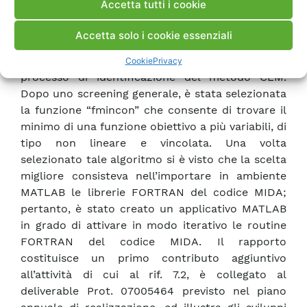
Accetta tutti i cookie
efficiente i codici MIDA-MATLAB, si sono seguite
diverse modalità di sviluppo. Inizialmente, si è
Accetta solo i cookie essenziali
individuata la funzione di MATLAB in grado di
risolvere il problema ai minimi quadrati, insito nel
Cookie
Privacy
processo di identificazione del metodo CLM.
Dopo uno screening generale, è stata selezionata
la funzione “fmincon” che consente di trovare il
minimo di una funzione obiettivo a più variabili, di
tipo non lineare e vincolata. Una volta
selezionato tale algoritmo si è visto che la scelta
migliore consisteva nell’importare in ambiente
MATLAB le librerie FORTRAN del codice MIDA;
pertanto, è stato creato un applicativo MATLAB
in grado di attivare in modo iterativo le routine
FORTRAN del codice MIDA. Il rapporto
costituisce un primo contributo aggiuntivo
all’attività di cui al rif. 7.2, è collegato al
deliverable Prot. 07005464 previsto nel piano