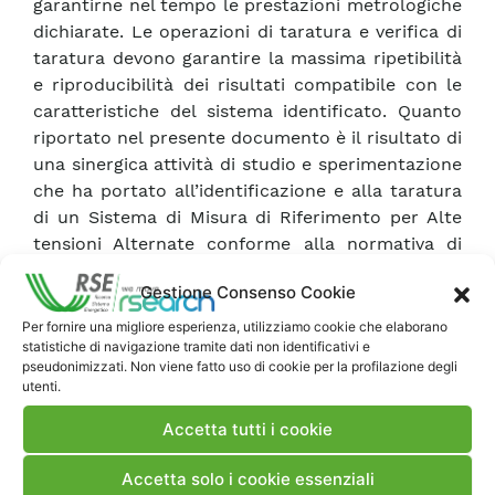
garantirne nel tempo le prestazioni metrologiche
dichiarate. Le operazioni di taratura e verifica di
taratura devono garantire la massima ripetibilità
e riproducibilità dei risultati compatibile con le
caratteristiche del sistema identificato. Quanto
riportato nel presente documento è il risultato di
una sinergica attività di studio e sperimentazione
che ha portato all’identificazione e alla taratura
di un Sistema di Misura di Riferimento per Alte
tensioni Alternate conforme alla normativa di
riferimento. In allegato sono raccolti anche i
Gestione Consenso Cookie
risultati sperimentali relativi alle prove eseguite
sul Sistema di Misura di Riferimento realizzato
Per fornire una migliore esperienza, utilizziamo cookie che elaborano
statistiche di navigazione tramite dati non identificativi e
presso il CESI, con eccezione dei risultati relativi
pseudonimizzati. Non viene fatto uso di cookie per la profilazione degli
alla risposta al gradino al momento non ancora
utenti.
disponibili.
Accetta tutti i cookie
Scarica Rapporto
Accetta solo i cookie essenziali