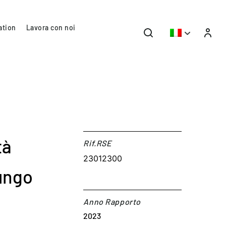
ation
Lavora con noi
tà
Rif.RSE​
23012300
lungo
Anno Rapporto
2023