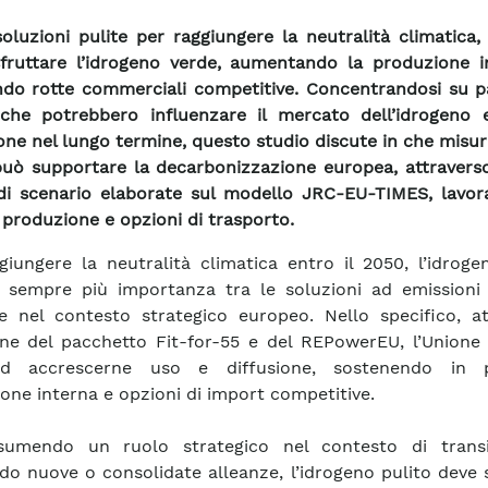
soluzioni pulite per raggiungere la neutralità climatica,
fruttare l’idrogeno verde, aumentando la produzione i
ndo rotte commerciali competitive. Concentrandosi su p
 che potrebbero influenzare il mercato dell’idrogeno 
one nel lungo termine, questo studio discute in che misur
può supportare la decarbonizzazione europea, attraverso
 di scenario elaborate sul modello JRC-EU-TIMES, lavor
i produzione e opzioni di trasporto.
giungere la neutralità climatica entro il 2050, l’idrog
 sempre più importanza tra le soluzioni ad emissioni
e nel contesto strategico europeo. Nello specifico, at
one del pacchetto Fit-for-55 e del REPowerEU, l’Unione
d accrescerne uso e diffusione, sostenendo in pa
one interna e opzioni di import competitive.
sumendo un ruolo strategico nel contesto di trans
do nuove o consolidate alleanze, l’idrogeno pulito deve