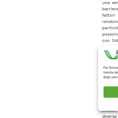
una ser
barrier
fattori
rendon
partico
possono
con l’o
impatti
Africa 
l’obiet
analizz
Per fornir
tramite 
tramite da
degli utent
A tal f
alterna
gasdott
minore 
stessa 
divers