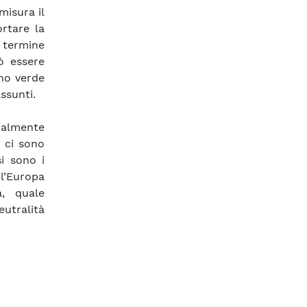
misura il
rtare la
 termine
ò essere
no verde
ssunti.
palmente
, ci sono
si sono i
l’Europa
a, quale
utralità