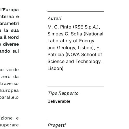
 l’Europa
nterna e
Autori​
arametri
M. C. Pinto (RSE S.p.A.),
e la sua
Simoes G. Sofia (National
a il Nord
Laboratory of Energy
 diverse
and Geology, Lisbon), F.
ando sui
Patricia (NOVA School of
Science and Technology,
Lisbon)
eno verde
 zero da
traverso
 Europea
Tipo Rapporto
rallelo
Deliverable
izione e
 superare
Progetti