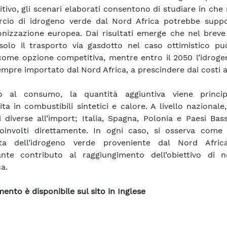
tivo, gli scenari elaborati consentono di studiare in che 
cio di idrogeno verde dal Nord Africa potrebbe suppo
nizzazione europea. Dai risultati emerge che nel breve
solo il trasporto via gasdotto nel caso ottimistico pu
come opzione competitiva, mentre entro il 2050 l’idroge
empre importato dal Nord Africa, a prescindere dai costi a
to al consumo, la quantità aggiuntiva viene princi
ita in combustibili sintetici e calore. A livello nazionale
i diverse all’import; Italia, Spagna, Polonia e Paesi Bas
oinvolti direttamente. In ogni caso, si osserva come 
ita dell’idrogeno verde proveniente dal Nord Afric
nte contributo al raggiungimento dell’obiettivo di ne
a.
ento è disponibile sul sito in Inglese