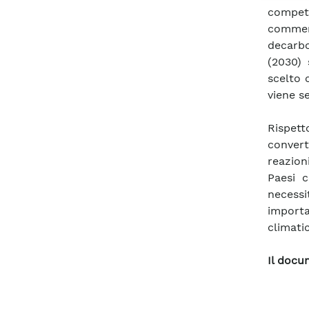
competi
commer
decarbo
(2030) 
scelto 
viene s
Rispet
convert
reazion
Paesi c
necess
importa
climatic
Il docum