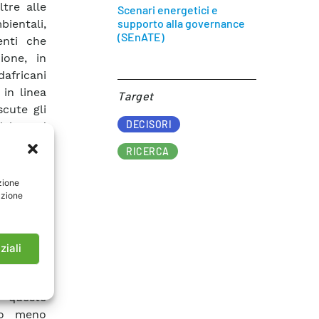
ltre alle
Scenari energetici e
supporto alla governance
ientali,
(SEnATE)
enti che
ione, in
dafricani
in linea
Target​
scute gli
DECISORI
dal Nord
mine. Con
RICERCA
isia sono
idrogeno,
zione
azione
 scenari
 tramite
ziali
ico) o di
ffusione
u queste
 o meno