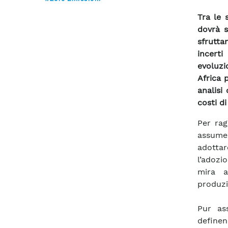
Tra le 
dovrà s
sfrutta
incerti
evoluzi
Africa 
analisi
costi d
Per rag
assume
adottar
l’adozi
mira a
produzi
Pur as
definen