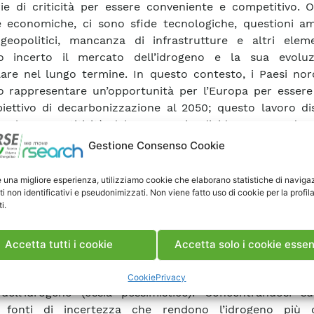
ie di criticità per essere conveniente e competitivo. O
e economiche, ci sono sfide tecnologiche, questioni amb
 geopolitici, mancanza di infrastrutture e altri elem
o incerto il mercato dell’idrogeno e la sua evoluz
lare nel lungo termine. In questo contesto, i Paesi nor
 rappresentare un’opportunità per l’Europa per essere 
biettivo di decarbonizzazione al 2050; questo lavoro di
 e la competitività del commercio di idrogeno verde 
all’Europa, tramite l’elaborazione di scenari a lungo ter
Gestione Consenso Cookie
tivo di diventare paesi esportatori, Algeria, Marocco e Tun
ati rispetto alla possibilità di produrre e trasportare 
e una migliore esperienza, utilizziamo cookie che elaborano statistiche di naviga
gasdotti o navi, verso l’Europa.
ti non identificativi e pseudonimizzati. Non viene fatto uso di cookie per la profil
i.
ine, il modello JRC-EU-TIMES è utilizzato per costruire
tivi che integrano la possibilità di scambiare idrogeno
Accetta tutti i cookie
Accetta solo i cookie essen
i o navi, in caso di un mercato consolidato (ossia ottimist
coordinamento tra Paesi e maggiori criticità nella di
Cookie
Privacy
dell’idrogeno (ossia pessimistico). Concentrandosi s
e fonti di incertezza che rendono l’idrogeno più