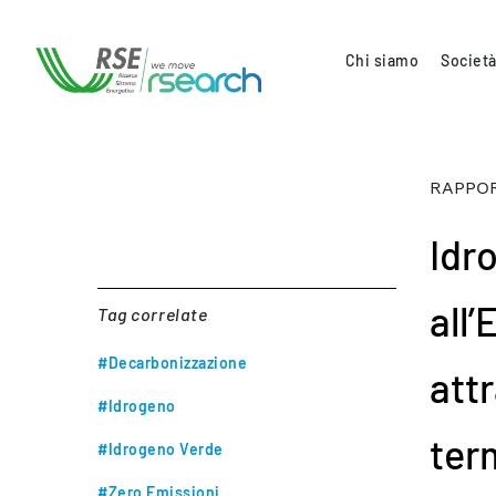
Chi siamo
Società
RAPPOR
Idr
all
Tag correlate
#Decarbonizzazione
attr
#Idrogeno
ter
#Idrogeno Verde
#Zero Emissioni