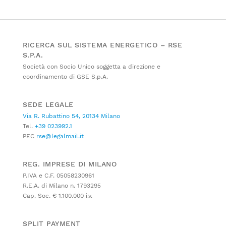
RICERCA SUL SISTEMA ENERGETICO – RSE
S.P.A.
Società con Socio Unico soggetta a direzione e
coordinamento di GSE S.p.A.
SEDE LEGALE
Via R. Rubattino 54, 20134 Milano
Tel.
+39 023992.1
PEC
rse@legalmail.it
REG. IMPRESE DI MILANO
P.IVA e C.F. 05058230961
R.E.A. di Milano n. 1793295
Cap. Soc. € 1.100.000 i.v.
SPLIT PAYMENT