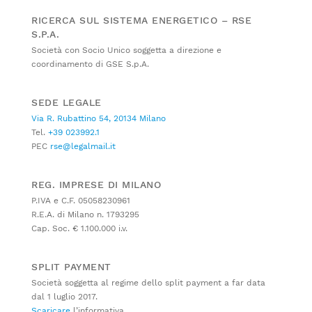
RICERCA SUL SISTEMA ENERGETICO – RSE
S.P.A.
Società con Socio Unico soggetta a direzione e
coordinamento di GSE S.p.A.
SEDE LEGALE
Via R. Rubattino 54, 20134 Milano
Tel.
+39 023992.1
PEC
rse@legalmail.it
REG. IMPRESE DI MILANO
P.IVA e C.F. 05058230961
R.E.A. di Milano n. 1793295
Cap. Soc. € 1.100.000 i.v.
SPLIT PAYMENT
Società soggetta al regime dello split payment a far data
dal 1 luglio 2017.
Scaricare
l’informativa