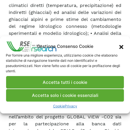
climatici diretti (temperatura, precipitazione) ed
indiretti (ghiacciai) ed analisi delle variazioni dei
ghiacciai alpini e prime stime del cambiamento
del regime idrologico connesso (metodologie
sperimentali e modello idrologico); • Analisi della
variabilità climatica dovuta a fenomeni naturali e
Gestione Consenso Cookie
della capacità dei modelli a riprodurla, con
focalizzazione su aree regionali.
Per fornire una migliore esperienza, utilizziamo cookie che elaborano
statistiche di navigazione tramite dati non identificativi e
In particolare il lavoro svolto nel primo semestre
pseudonimizzati. Non viene fatto uso di cookie per la profilazione degli
ha permesso di raggiungere alcuni risultati
utenti.
intermedi, tra i quali: • acquisizione, gestione ed
elaborazione dei dati sperimentali ed
Accetta tutti i cookie
aggiornamento del sito web GreenInfo
Accetta solo i cookie essenziali
(www.cram.enel.itlgreeninfo o h!!R://meteo.cesi.it)
dedicato all’attività di monitoraggio dei gas serra
Cookie
Privacy
al Plateau Rosa. Invio dati CO2 alla NOAA sia
nell’ambito del progetto GLOBAL VIEW -CO2 sia
per la partecipazione alla banca dati