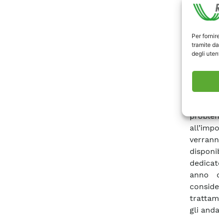
analizz
capitol
elettric
Per fornir
tramite da
prodott
degli utent
distribu
del set
prodott
uno sch
alle e
proble
all’imp
verrann
disponi
dedicat
anno d
conside
trattam
gli anda