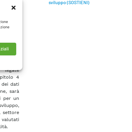
sviluppo (SOSTIENI)
enza. Nel
’energia
di rifiuti
zione
azione
issione e
l’analisi
i rifiuti
rutturare
ziali
cessarie
anche le
 legate
pitolo 4
 dei dati
ine, sarà
ti per un
viluppo,
 settore
 valutati
ità.