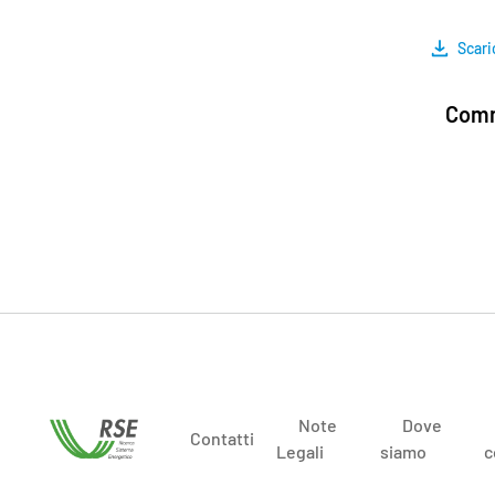
Scari
Comm
Note
Dove
Contatti
Legali
siamo
c