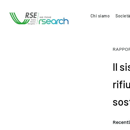
Chi siamo
Società
RAPPOR
Il s
rifi
sost
Recentl