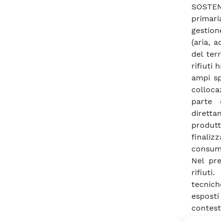
SOSTEN
primari
gestion
(aria, 
del ter
rifiuti 
ampi sp
colloca
parte 
diretta
produtt
finaliz
consumo
Nel pre
rifiuti
tecnic
esposti
contest
politich