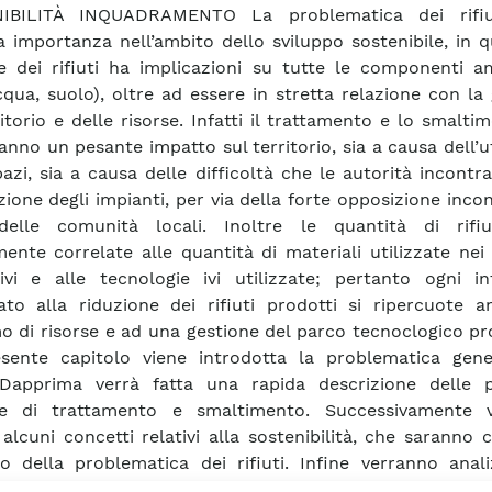
IBILITÀ INQUADRAMENTO La problematica dei rifiu
a importanza nell’ambito dello sviluppo sostenibile, in 
e dei rifiuti ha implicazioni su tutte le componenti am
acqua, suolo), oltre ad essere in stretta relazione con la
ritorio e delle risorse. Infatti il trattamento e lo smalti
hanno un pesante impatto sul territorio, sia a causa dell’ut
azi, sia a causa delle difficoltà che le autorità incontr
zione degli impianti, per via della forte opposizione inco
delle comunità locali. Inoltre le quantità di rifi
mente correlate alle quantità di materiali utilizzate nei
ivi e alle tecnologie ivi utilizzate; pertanto ogni in
zato alla riduzione dei rifiuti prodotti si ripercuote 
 di risorse e ad una gestione del parco tecnoclogico pr
sente capitolo viene introdotta la problematica gene
. Dapprima verrà fatta una rapida descrizione delle pr
he di trattamento e smaltimento. Successivamente 
 alcuni concetti relativi alla sostenibilità, che saranno c
o della problematica dei rifiuti. Infine verranno anali
e in materia di rifiuti a livello mondiale, comunitario e n