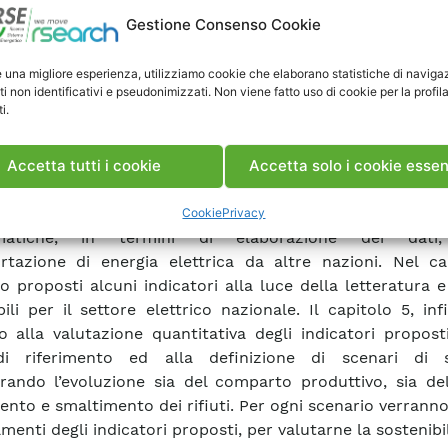
andone i principi alla luce dei concetti esposti in preced
Gestione Consenso Cookie
o 2 verranno analizzati i processi di produzione dell
a, evidenziando in particolare le tipologie ed i quantitativi 
e una migliore esperienza, utilizziamo cookie che elaborano statistiche di naviga
ti non identificativi e pseudonimizzati. Non viene fatto uso di cookie per la profil
i dai vari processi di produzione, e dalle fasi di trasm
i.
zione dell’energia elettrica. Il capitolo 3 sarà dedicato al
tore energetico nazionale, ed alle quantità e tipologie d
i. Verranno analizzate le fonti disponibili, al fine di st
Accetta tutti i cookie
Accetta solo i cookie essen
ema concettuale per la raccolta delle informazioni ne
laborazioni successive. Si cercherà di esaminare 
Cookie
Privacy
matiche, in termini di elaborazione dei dati,
ortazione di energia elettrica da altre nazioni. Nel ca
o proposti alcuni indicatori alla luce della letteratura e
bili per il settore elettrico nazionale. Il capitolo 5, inf
o alla valutazione quantitativa degli indicatori propos
i riferimento ed alla definizione di scenari di s
rando l’evoluzione sia del comparto produttivo, sia del
ento e smaltimento dei rifiuti. Per ogni scenario verranno
menti degli indicatori proposti, per valutarne la sostenibil