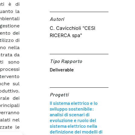
ti è di
quanto la
bientali
Autori​
 gestione
C. Cavicchioli "CESI
mento dei
RICERCA spa"
ilizzo di
ano nella
ntrata da
Tipo Rapporto
uti sono
 processi
Deliverable
tervento
anche sul
oduttivo.
Progetti
rale dei
Il sistema elettrico e lo
incipali
sviluppo sostenibile:
verranno
analisi di scenari di
alati nel
evoluzione e ruolo del
sistema elettrico nella
zzate le
definizione dei modelli di
azionale,